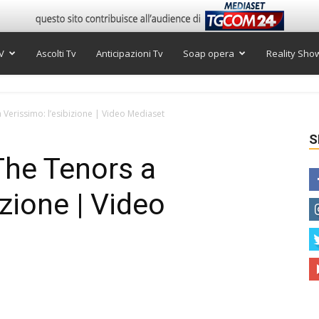
V
Ascolti Tv
Anticipazioni Tv
Soap opera
Reality Sho
 Verissimo: l’esibizione | Video Mediaset
S
 The Tenors a
izione | Video