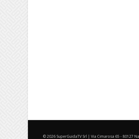
© 2026 SuperGuidaTV Srl | Via Cimarosa 65 - 80127 Nap