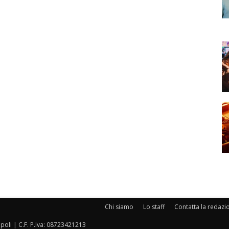
Chi siamo
Lo staff
Contatta la redazi
oli | C.F. P.Iva: 08723421213