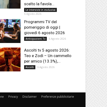
scelto la favola...
Le interviste in esclusiva
6 Agosto 2026
Programmi TV del
pomeriggio di oggi |
giovedì 6 agosto 2026
6 Agosto 2026
Anticipazioni Tv
Ascolti tv 5 agosto 2026:
Teo e Zodì – Un cammello
per amico (13.3%),...
6 Agosto 2026
Ascolti
one
Privacy
Disclaimer
Preferenze pubblicitarie