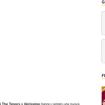
G
F
 i The Tenors
a
Verissimo
hanno cantato una nuova