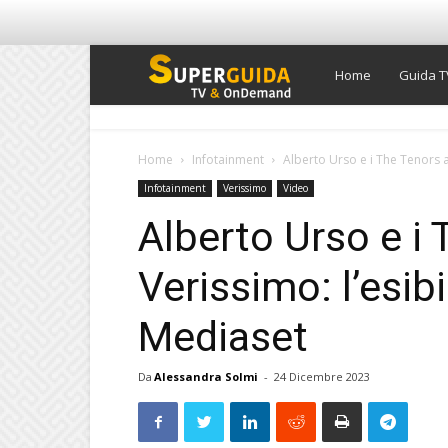
Super
Home
Guida T
Guida
Home
Infotainment
Alberto Urso e i The Tenors a
Infotainment
Verissimo
Video
TV
Alberto Urso e i
Verissimo: l’esib
Mediaset
Da
Alessandra Solmi
-
24 Dicembre 2023