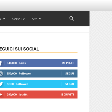
w
Serie TV
Altri
EGUICI SUI SOCIAL
540,000
Fans
MI PIACE
550,000
Follower
SEGUI
9,300
Follower
SEGUI
290,000
Iscritti
ISCRIVITI