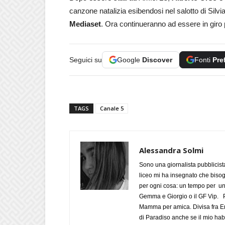
canzone natalizia esibendosi nel salotto di Silv
Mediaset
. Ora continueranno ad essere in giro 
Seguici su
Google
Discover
Fonti
Pre
TAGS
Canale 5
Alessandra Solmi
Sono una giornalista pubblicist
liceo mi ha insegnato che biso
per ogni cosa: un tempo per un
Gemma e Giorgio o il GF Vip. Po
Mamma per amica. Divisa fra Em
di Paradiso anche se il mio habi