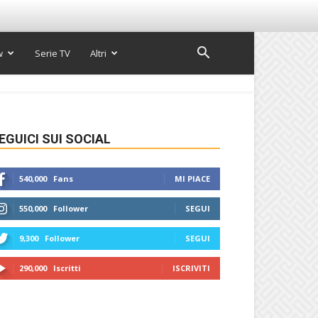
w
Serie TV
Altri
EGUICI SUI SOCIAL
540,000
Fans
MI PIACE
550,000
Follower
SEGUI
9,300
Follower
SEGUI
290,000
Iscritti
ISCRIVITI