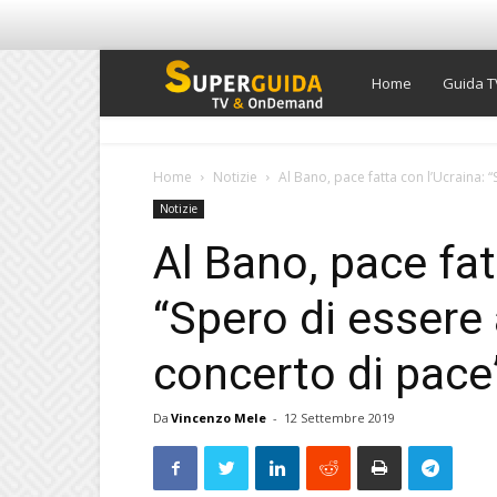
Super
Home
Guida T
Guida
Home
Notizie
Al Bano, pace fatta con l’Ucraina: “
Notizie
TV
Al Bano, pace fat
“Spero di essere
concerto di pace
Da
Vincenzo Mele
-
12 Settembre 2019