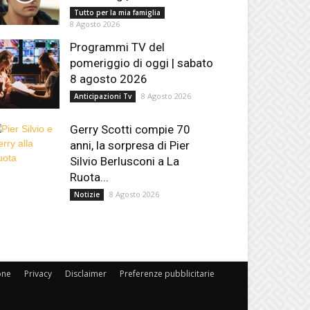
Tutto per la mia famiglia
8 Agosto 2026
Programmi TV del
pomeriggio di oggi | sabato
8 agosto 2026
8 Agosto 2026
Anticipazioni Tv
Gerry Scotti compie 70
anni, la sorpresa di Pier
Silvio Berlusconi a La
Ruota...
8 Agosto 2026
Notizie
one
Privacy
Disclaimer
Preferenze pubblicitarie