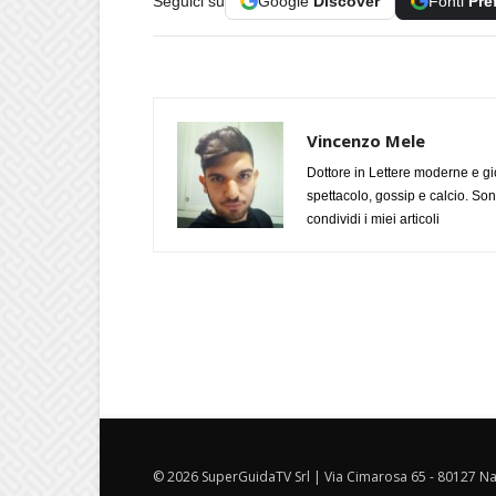
Seguici su
Google
Discover
Fonti
Pre
Vincenzo Mele
Dottore in Lettere moderne e gi
spettacolo, gossip e calcio. Son
condividi i miei articoli
© 2026 SuperGuidaTV Srl | Via Cimarosa 65 - 80127 Nap