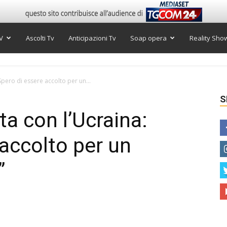
V
Ascolti Tv
Anticipazioni Tv
Soap opera
Reality Sho
Spero di essere accolto per un...
S
ta con l’Ucraina:
 accolto per un
”