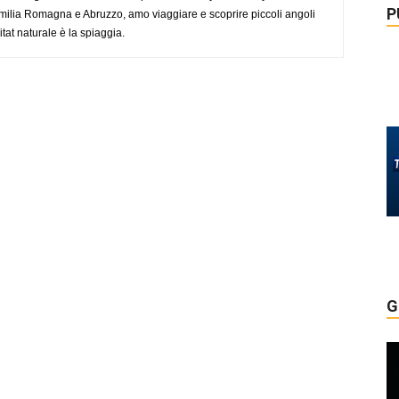
P
ilia Romagna e Abruzzo, amo viaggiare e scoprire piccoli angoli
tat naturale è la spiaggia.
G