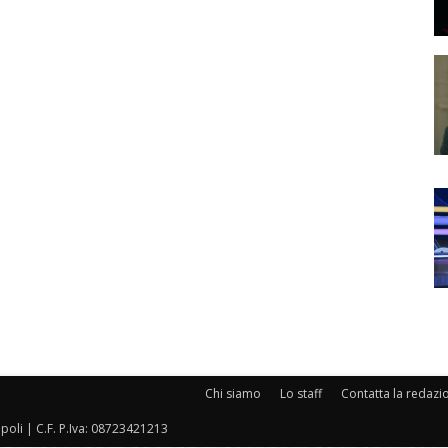
Chi siamo
Lo staff
Contatta la redazi
oli | C.F. P.Iva: 08723421213