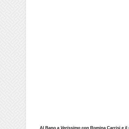
Al Bano a
Verissimo
con Romina Carrisi e il 