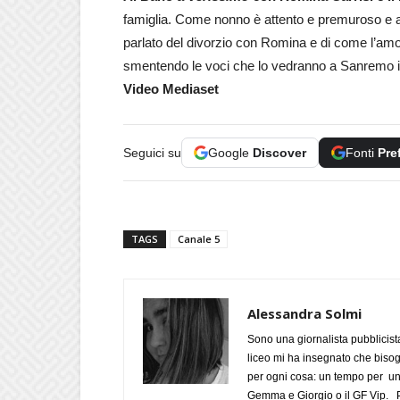
famiglia. Come nonno è attento e premuroso e am
parlato del divorzio con Romina e di come l’amore
smentendo le voci che lo vedranno a Sanremo in
Video Mediaset
Seguici su
Google
Discover
Fonti
Pre
TAGS
Canale 5
Alessandra Solmi
Sono una giornalista pubblicist
liceo mi ha insegnato che biso
per ogni cosa: un tempo per un
Gemma e Giorgio o il GF Vip. Po