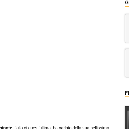
G
F
nipote
, figlio di quest’ultima, ha parlato della sua bellissima