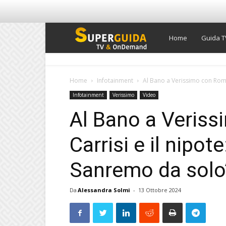
Super
Home
Guida T
Guida
Home
Infotainment
Al Bano a Verissimo con Romina
Infotainment
Verissimo
Video
TV
Al Bano a Veris
Carrisi e il nipot
Sanremo da solo”
Da
Alessandra Solmi
-
13 Ottobre 2024