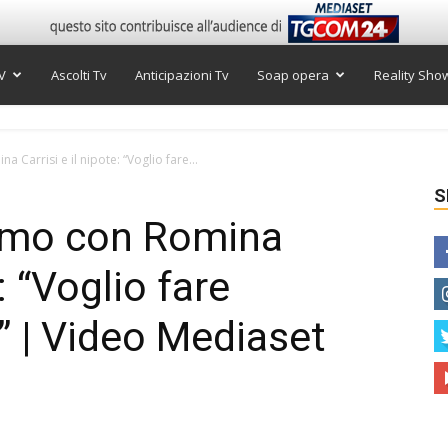
V
Ascolti Tv
Anticipazioni Tv
Soap opera
Reality Sho
 Carrisi e il nipote: “Voglio fare...
S
simo con Romina
e: “Voglio fare
 | Video Mediaset