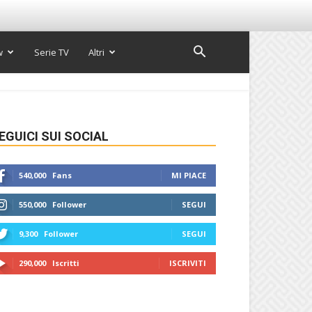
w
Serie TV
Altri
EGUICI SUI SOCIAL
540,000
Fans
MI PIACE
550,000
Follower
SEGUI
9,300
Follower
SEGUI
290,000
Iscritti
ISCRIVITI