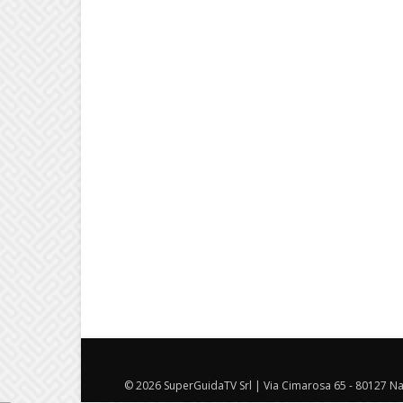
© 2026 SuperGuidaTV Srl | Via Cimarosa 65 - 80127 Nap