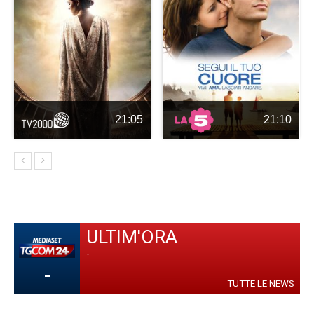
21:05
21:10
ULTIM'ORA
-
-
TUTTE LE NEWS