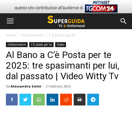
Home
Infotainment
C'è posta per te
Infotainment
C'è posta per te
Video
Al Bano a C’è Posta per te
2025: tre spasimanti per lui,
dal passato | Video Witty Tv
Da
Alessandra Solmi
-
2 Febbraio 2025