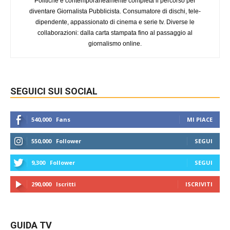
Politiche e contemporaneamente completa il percorso per
diventare Giornalista Pubblicista. Consumatore di dischi, tele-
dipendente, appassionato di cinema e serie tv. Diverse le
collaborazioni: dalla carta stampata fino al passaggio al
giornalismo online.
SEGUICI SUI SOCIAL
540,000
Fans
MI PIACE
550,000
Follower
SEGUI
9,300
Follower
SEGUI
290,000
Iscritti
ISCRIVITI
GUIDA TV