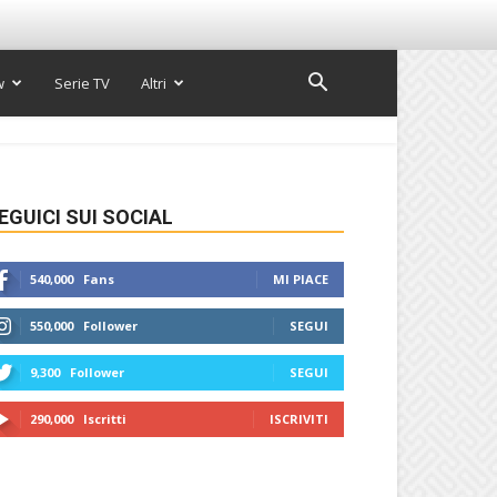
w
Serie TV
Altri
EGUICI SUI SOCIAL
540,000
Fans
MI PIACE
550,000
Follower
SEGUI
9,300
Follower
SEGUI
290,000
Iscritti
ISCRIVITI