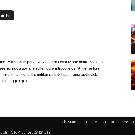
ferite
ltre 15 anni di esperienza. Analizza l’evoluzione della TV e dello
re sui nuovi social e sulle novità introdotte dell'AI nel settore.
nt creator, racconta il cambiamento del panorama audiovisivo
 linguaggi digitali.
Chi siamo
Lo staff
Contatta la redazi
oli | C.F. P.Iva: 08723421213