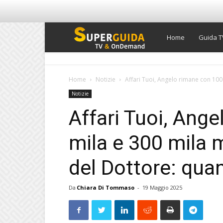
Super
Home
Guida T
Guida
Home
Notizie
Affari Tuoi, Angelo rimane con 100 
Notizie
TV
Affari Tuoi, Ang
mila e 300 mila m
del Dottore: qua
Da
Chiara Di Tommaso
-
19 Maggio 2025