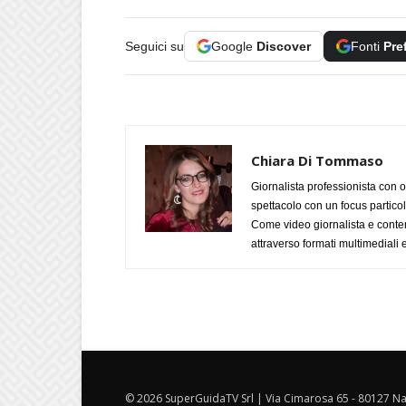
Seguici su
Google
Discover
Fonti
Pre
Chiara Di Tommaso
Giornalista professionista con o
spettacolo con un focus particola
Come video giornalista e conte
attraverso formati multimediali e
© 2026 SuperGuidaTV Srl | Via Cimarosa 65 - 80127 Nap