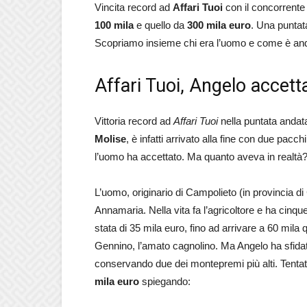
Vincita record ad
Affari Tuoi
con il concorrent
100 mila
e quello da
300 mila euro
. Una puntata
Scopriamo insieme chi era l’uomo e come è anda
Affari Tuoi, Angelo accetta
Vittoria record ad
Affari Tuoi
nella puntata andat
Molise
, è infatti arrivato alla fine con due pacc
l’uomo ha accettato. Ma quanto aveva in realtà
L’uomo, originario di Campolieto (in provincia di
Annamaria. Nella vita fa l’agricoltore e ha cinque
stata di 35 mila euro, fino ad arrivare a 60 mi
Gennino, l’amato cagnolino. Ma Angelo ha sfidato 
conservando due dei montepremi più alti. Tentato 
mila euro
spiegando: