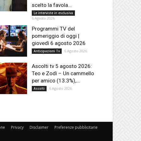
scelto la favola...
Le interviste in esclusiva
6 Agosto 2026
Programmi TV del
pomeriggio di oggi |
giovedì 6 agosto 2026
6 Agosto 2026
Anticipazioni Tv
Ascolti tv 5 agosto 2026:
Teo e Zodì – Un cammello
per amico (13.3%),...
6 Agosto 2026
Ascolti
one
Privacy
Disclaimer
Preferenze pubblicitarie