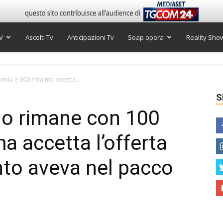
V
Ascolti Tv
Anticipazioni Tv
Soap opera
Reality Sho
mila e 300 mila ma accetta...
S
elo rimane con 100
a accetta l’offerta
nto aveva nel pacco