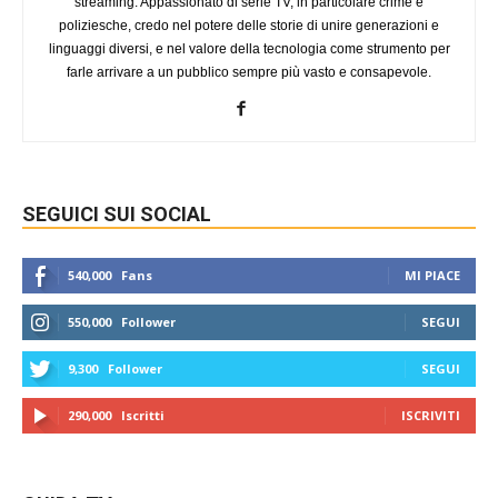
streaming. Appassionato di serie TV, in particolare crime e
poliziesche, credo nel potere delle storie di unire generazioni e
linguaggi diversi, e nel valore della tecnologia come strumento per
farle arrivare a un pubblico sempre più vasto e consapevole.
SEGUICI SUI SOCIAL
540,000
Fans
MI PIACE
550,000
Follower
SEGUI
9,300
Follower
SEGUI
290,000
Iscritti
ISCRIVITI