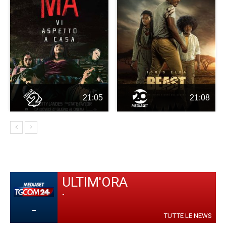
21:05
21:08
ULTIM'ORA
-
-
TUTTE LE NEWS