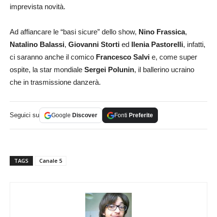
imprevista novità.
Ad affiancare le “basi sicure” dello show,
Nino Frassica
,
Natalino Balassi
,
Giovanni Storti
ed
Ilenia Pastorelli
, infatti,
ci saranno anche il comico
Francesco Salvi
e, come super
ospite, la star mondiale
Sergei Polunin
, il ballerino ucraino
che in trasmissione danzerà.
Seguici su
Google
Discover
Fonti
Preferite
TAGS
Canale 5