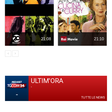
21:08
21:10
ULTIM'ORA
-
-
TUTTE LE NEWS