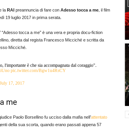
e la
RAI
preannuncia di fare con
Adesso tocca a me
, il film
ì 19 luglio 2017 in prima serata.
TV “Adesso tocca a me” è una vera e propria docu-fiction
ellino, diretta dal regista Francesco Micciché e scritta da
tesso Micciché.
o, l'importante è che sia accompagnata dal coraggio".
iUno
pic.twitter.com/Bgw1u4RsCY
July 17, 2017
 a me
l giudice Paolo Borsellino fu ucciso dalla mafia nell’
attentato
genti della sua scorta, quando erano passati appena 57