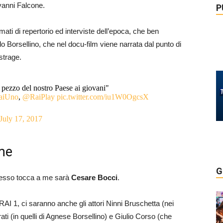
vanni Falcone.
P
lmati di repertorio ed interviste dell’epoca, che ben
olo Borsellino, che nel docu-film viene narrata dal punto di
 strage.
 pezzo del nostro Paese ai giovani"
iUno
,
@RaiPlay
pic.twitter.com/iu1W0OgcsX
July 17, 2017
 me
G
 Adesso tocca a me sarà
Cesare Bocci
.
i RAI 1, ci saranno anche gli attori Ninni Bruschetta (nei
 (in quelli di Agnese Borsellino) e Giulio Corso (che