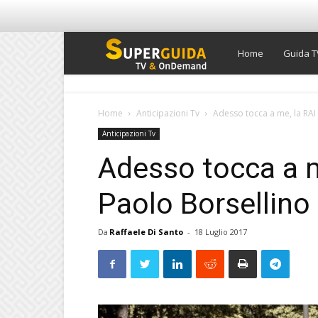
Super
Home
Guida T
Guida
Home
Anticipazioni Tv
Adesso tocca a me, la RAI
Anticipazioni Tv
TV
Adesso tocca a m
Paolo Borsellino
Da
Raffaele Di Santo
-
18 Luglio 2017