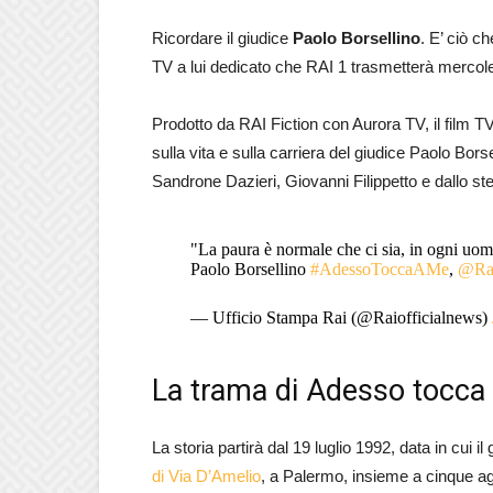
Ricordare il giudice
Paolo Borsellino
. E’ ciò ch
TV a lui dedicato che RAI 1 trasmetterà mercoled
Prodotto da RAI Fiction con Aurora TV, il film 
sulla vita e sulla carriera del giudice Paolo Bors
Sandrone Dazieri, Giovanni Filippetto e dallo s
"La paura è normale che ci sia, in ogni uom
Paolo Borsellino
#AdessoToccaAMe
,
@Ra
— Ufficio Stampa Rai (@Raiofficialnews)
La trama di Adesso tocca
La storia partirà dal 19 luglio 1992, data in cui i
di Via D’Amelio
, a Palermo, insieme a cinque a