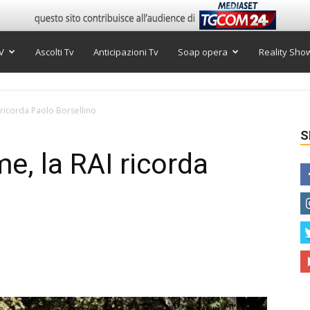
V
Ascolti Tv
Anticipazioni Tv
Soap opera
Reality Sho
 ricorda Paolo Borsellino
S
e, la RAI ricorda