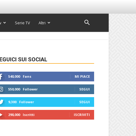
w
Serie TV
Altri
EGUICI SUI SOCIAL
540,000
Fans
MI PIACE
550,000
Follower
SEGUI
9,300
Follower
SEGUI
290,000
Iscritti
ISCRIVITI