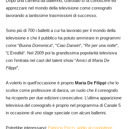
Dopo una carriera da ballerino, Garofalo si fa conoscere ed
apprezzare nel mondo della televisione come coreografo
lavorando a tantissime trasmissioni di successo.
Sono più di 700 i balletti a cui ha lavorato per il mondo della
televisione e che il pubblico ha potuto ammirare in programmi
come “
Buona Domenica
“, “
Ciao Darwin
“, “
Re per una notte
“,
“
L’Eredità
“. Nel 2009 poi la grandissima popolarità televisiva
con l’entrata nel cast del talent show “
Amici di Maria De
Filippi”
.
A volerlo in quell’occasione è proprio
Maria De Filippi
che lo
scelse come professore di danza, un ruolo che il coreografo
ha ricoperto per due edizioni consecutive. L’ultima apparizione
televisiva del coreografo è proprio nel programma di Canale 5
in occasione di uno stage speciale con alcuni ballerini.
Potrebbe interessarvi:
Fabrizio Frizzi, addio al conduttore