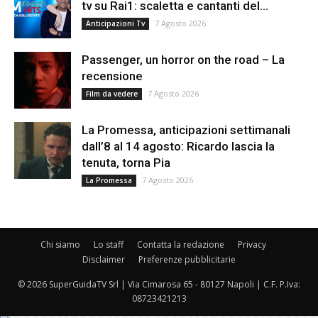
tv su Rai1: scaletta e cantanti del...
7 Agosto 2026
Anticipazioni Tv
Passenger, un horror on the road – La
recensione
7 Agosto 2026
Film da vedere
La Promessa, anticipazioni settimanali
dall’8 al 14 agosto: Ricardo lascia la
tenuta, torna Pia
7 Agosto 2026
La Promessa
Chi siamo
Lo staff
Contatta la redazione
Privacy
Disclaimer
Preferenze pubblicitarie
© 2026 SuperGuidaTV Srl | Via Cimarosa 65 - 80127 Napoli | C.F. P.Iva:
08723421213