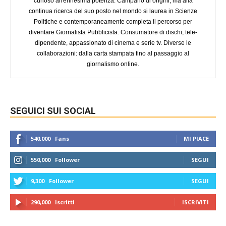
curioso all'ennesima potenza. Campano di origini, ma alla
continua ricerca del suo posto nel mondo si laurea in Scienze
Politiche e contemporaneamente completa il percorso per
diventare Giornalista Pubblicista. Consumatore di dischi, tele-
dipendente, appassionato di cinema e serie tv. Diverse le
collaborazioni: dalla carta stampata fino al passaggio al
giornalismo online.
SEGUICI SUI SOCIAL
540,000
Fans
MI PIACE
550,000
Follower
SEGUI
9,300
Follower
SEGUI
290,000
Iscritti
ISCRIVITI