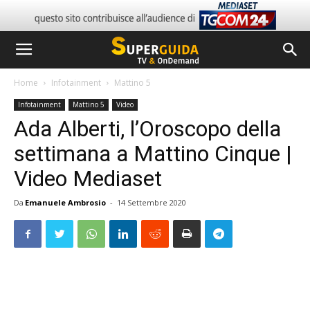
Home
Infotainment
Mattino 5
Infotainment
Mattino 5
Video
Ada Alberti, l’Oroscopo della
settimana a Mattino Cinque |
Video Mediaset
Da
Emanuele Ambrosio
-
14 Settembre 2020