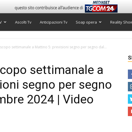
V
Ascolti Tv
Anticipazioni Tv
Soap opera
Reality Sho
scopo settimanale a Mattino 5: previsioni segno per segno dal...
S
scopo settimanale a
sioni segno per segno
embre 2024 | Video