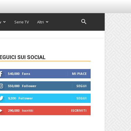
w
Serie TV
Altri
EGUICI SUI SOCIAL
540,000
Fans
MI PIACE
550,000
Follower
SEGUI
9,300
Follower
SEGUI
290,000
Iscritti
ISCRIVITI