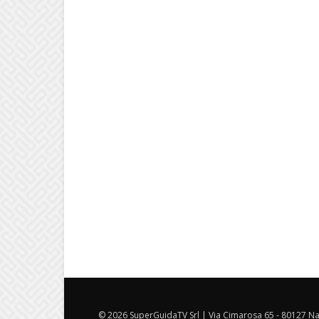
© 2026 SuperGuidaTV Srl | Via Cimarosa 65 - 80127 Nap