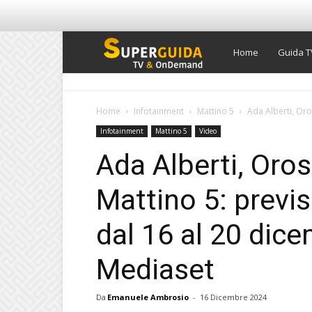
Super
Home
Guida T
Guida
Home
Infotainment
Mattino 5
Ada Alberti, Oro
Infotainment
Mattino 5
Video
TV
Ada Alberti, Oro
Mattino 5: previ
dal 16 al 20 dic
Mediaset
Da
Emanuele Ambrosio
-
16 Dicembre 2024