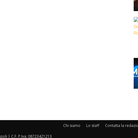
Chi siamo
Lo staff
Contatta la redazi
oli | C.F. P.Iva: 08723421213