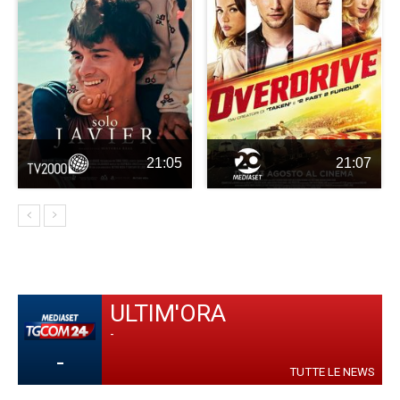
21:05
21:07
ULTIM'ORA
-
-
TUTTE LE NEWS