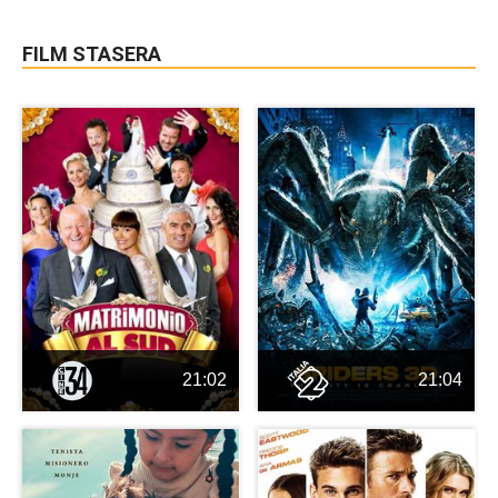
FILM STASERA
21:02
21:04