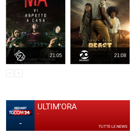
21:05
21:08
ULTIM'ORA
-
-
TUTTE LE NEWS