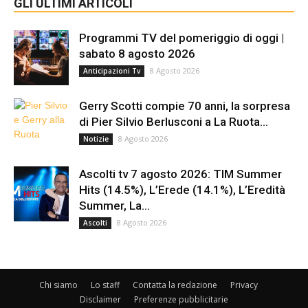
GLI ULTIMI ARTICOLI
Programmi TV del pomeriggio di oggi |
sabato 8 agosto 2026
8 Agosto 2026
Anticipazioni Tv
Gerry Scotti compie 70 anni, la sorpresa
di Pier Silvio Berlusconi a La Ruota...
8 Agosto 2026
Notizie
Ascolti tv 7 agosto 2026: TIM Summer
Hits (14.5%), L’Erede (14.1%), L’Eredità
Summer, La...
8 Agosto 2026
Ascolti
Chi siamo
Lo staff
Contatta la redazione
Privacy
Disclaimer
Preferenze pubblicitarie