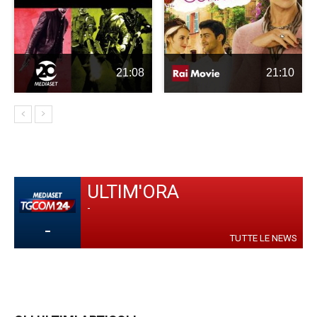
21:08
21:10
ULTIM'ORA
-
-
TUTTE LE NEWS