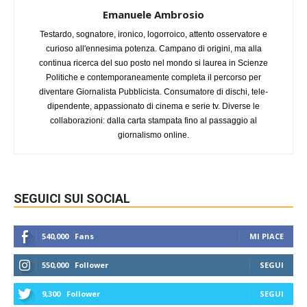
Emanuele Ambrosio
Testardo, sognatore, ironico, logorroico, attento osservatore e
curioso all'ennesima potenza. Campano di origini, ma alla
continua ricerca del suo posto nel mondo si laurea in Scienze
Politiche e contemporaneamente completa il percorso per
diventare Giornalista Pubblicista. Consumatore di dischi, tele-
dipendente, appassionato di cinema e serie tv. Diverse le
collaborazioni: dalla carta stampata fino al passaggio al
giornalismo online.
SEGUICI SUI SOCIAL
540,000
Fans
MI PIACE
550,000
Follower
SEGUI
9,300
Follower
SEGUI