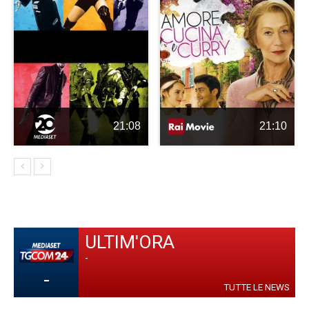
21:08
21:10
ULTIM'ORA
-
-
TUTTE LE NEWS