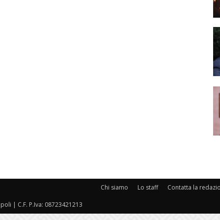
Chi siamo
Lo staff
Contatta la redazi
oli | C.F. P.Iva: 08723421213