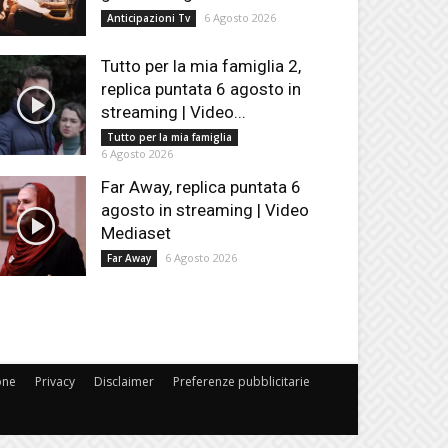
6 Agosto 2026
Anticipazioni Tv
Tutto per la mia famiglia 2,
replica puntata 6 agosto in
streaming | Video...
Tutto per la mia famiglia
6 Agosto 2026
Far Away, replica puntata 6
agosto in streaming | Video
Mediaset
6 Agosto 2026
Far Away
one
Privacy
Disclaimer
Preferenze pubblicitarie