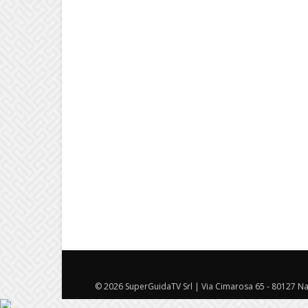
© 2026 SuperGuidaTV Srl | Via Cimarosa 65 - 80127 Nap