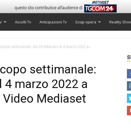
V
Ascolti Tv
Anticipazioni Tv
Soap opera
Reality Sho
scopo settimanale: dal 28 febbraio al 4 marzo 2022 a...
S
scopo settimanale:
al 4 marzo 2022 a
| Video Mediaset