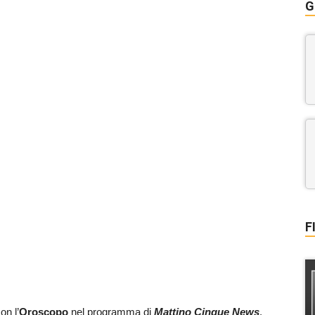
G
F
on l’
Oroscopo
nel programma di
Mattino Cinque News
.