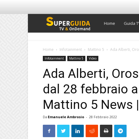
Super
Home
Guida T
Guida
Home
Infotainment
Mattino 5
Ada Alberti, Oro
Infotainment
Mattino 5
Video
TV
Ada Alberti, Oro
dal 28 febbraio 
Mattino 5 News 
Da
Emanuele Ambrosio
-
28 Febbraio 2022