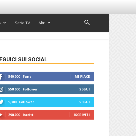
w
Serie TV
Altri
EGUICI SUI SOCIAL
540,000
Fans
MI PIACE
550,000
Follower
SEGUI
9,300
Follower
SEGUI
290,000
Iscritti
ISCRIVITI