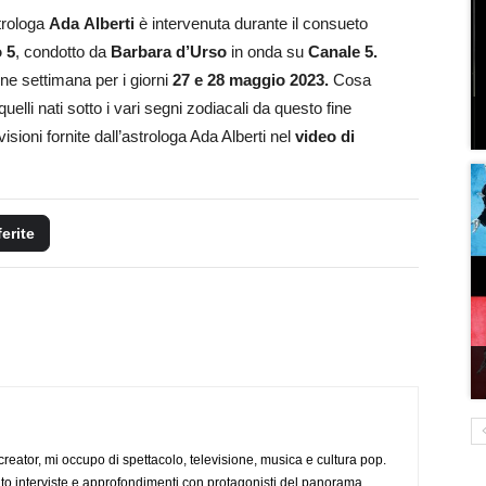
trologa
Ada
Alberti
è intervenuta durante il consueto
 5
, condotto da
Barbara
d’Urso
in onda su
Canale 5.
ine settimana per i giorni
27 e 28 maggio 2023.
Cosa
uelli nati sotto i vari segni zodiacali da questo fine
ioni fornite dall’astrologa Ada Alberti nel
video di
ferite
creator, mi occupo di spettacolo, televisione, musica e cultura pop.
ato interviste e approfondimenti con protagonisti del panorama