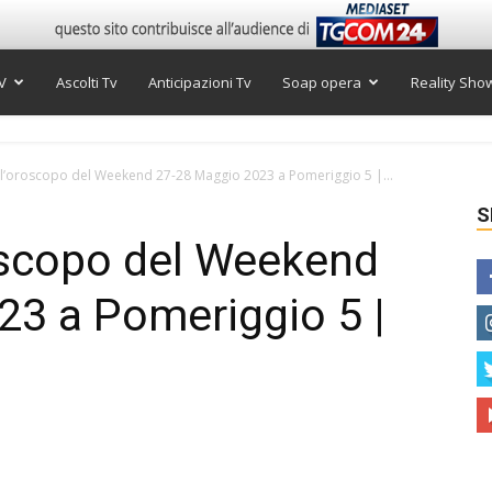
V
Ascolti Tv
Anticipazioni Tv
Soap opera
Reality Sho
, l’oroscopo del Weekend 27-28 Maggio 2023 a Pomeriggio 5 |...
S
roscopo del Weekend
23 a Pomeriggio 5 |