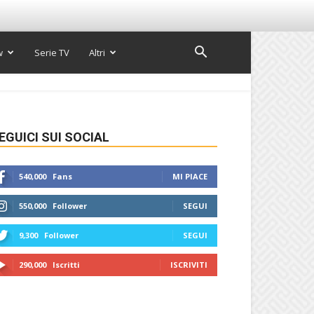
w
Serie TV
Altri
EGUICI SUI SOCIAL
540,000
Fans
MI PIACE
550,000
Follower
SEGUI
9,300
Follower
SEGUI
290,000
Iscritti
ISCRIVITI