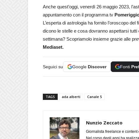
Anche quest’oggi, venerdì 26 maggio 2023, l’as
appuntamento con il programma tv
Pomeriggio
L’esperta di astrologia ha fornito l’oroscopo del f
dicono le stelle e cosa dovranno aspettarsi tutti q
settimana? Scopriamolo insieme grazie alle previs
Mediaset.
Seguici su
Google
Discover
Fonti
Pre
TAGS
ada alberti
Canale 5
Nunzio Zeccato
Giornalista freelance e content 
Nel corso degli anni ha realizz