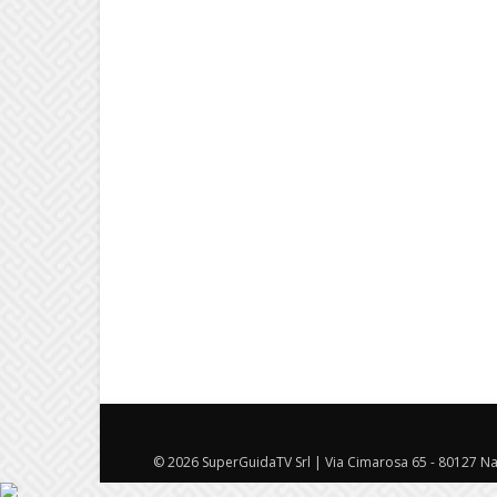
© 2026 SuperGuidaTV Srl | Via Cimarosa 65 - 80127 Nap