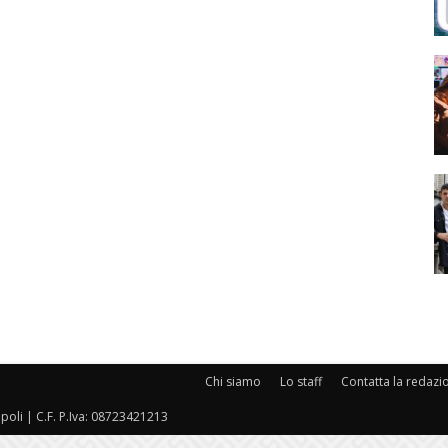
Chi siamo
Lo staff
Contatta la redazi
oli | C.F. P.Iva: 08723421213