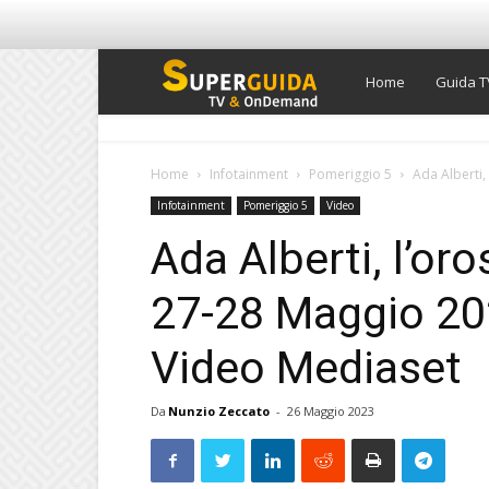
Super
Home
Guida T
Guida
Home
Infotainment
Pomeriggio 5
Ada Alberti
Infotainment
Pomeriggio 5
Video
TV
Ada Alberti, l’o
27-28 Maggio 20
Video Mediaset
Da
Nunzio Zeccato
-
26 Maggio 2023