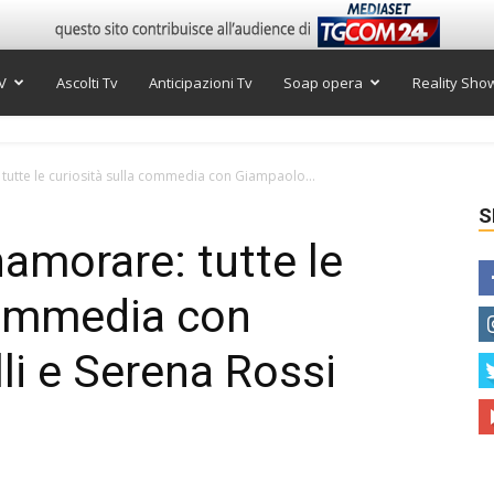
V
Ascolti Tv
Anticipazioni Tv
Soap opera
Reality Sho
 tutte le curiosità sulla commedia con Giampaolo...
S
nnamorare: tutte le
commedia con
i e Serena Rossi