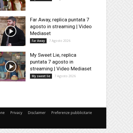
Far Away, replica puntata 7
agosto in streaming | Video
Mediaset
7 Agosto 2026
Far Away
My Sweet Lie, replica
puntata 7 agosto in
streaming | Video Mediaset
7 Agosto 2026
My sweet lie
one
Privacy
Disclaimer
Preferenze pubblicitarie