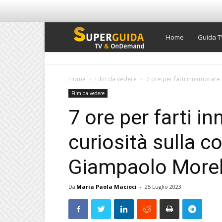
Super
Home
Guida T
Guida
Home
Film da vedere
7 ore per farti innamorare:
Film da vedere
TV
7 ore per farti i
curiosità sulla 
Giampaolo Morell
Da
Maria Paola Macioci
-
25 Luglio 2023