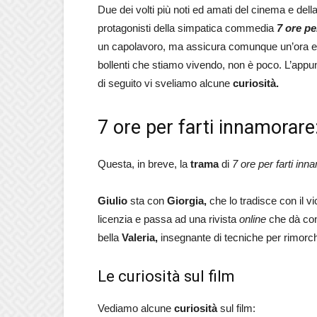
Due dei volti più noti ed amati del cinema e della
protagonisti della simpatica commedia
7 ore pe
un capolavoro, ma assicura comunque un’ora e qu
bollenti che stiamo vivendo, non è poco. L’app
di seguito vi sveliamo alcune
curiosità.
7 ore per farti innamorare
Questa, in breve, la
trama
di
7 ore per farti inn
Giulio
sta con
Giorgia,
che lo tradisce con il vic
licenzia e passa ad una rivista
online
che dà cons
bella
Valeria,
insegnante di tecniche per rimorch
Le curiosità sul film
Vediamo alcune
curiosità
sul film: