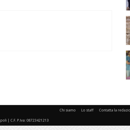
Chi siamo
Lo staff
Contatta la redazi
oli | C.F. P.Iva: 08723421213