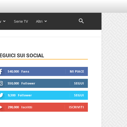
w
Serie TV
Altri
EGUICI SUI SOCIAL
540,000
Fans
MI PIACE
550,000
Follower
SEGUI
9,300
Follower
SEGUI
290,000
Iscritti
ISCRIVITI