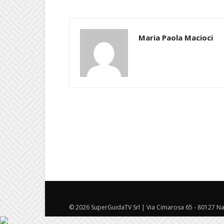
Maria Paola Macioci
© 2026 SuperGuidaTV Srl | Via Cimarosa 65 - 80127 Nap