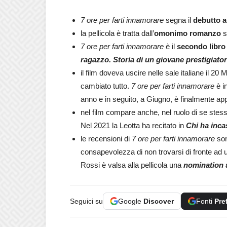
7 ore per farti innamorare
segna il
debutto a
la pellicola è tratta dall’
omonimo romanzo
s
7 ore per farti innamorare
è il
secondo libro
ragazzo. Storia di un giovane prestigiato
il film doveva uscire nelle sale italiane il 2
cambiato tutto.
7 ore per farti innamorare
è i
anno e in seguito, a Giugno, è finalmente ap
nel film compare anche, nel ruolo di se stes
Nel 2021 la Leotta ha recitato in
Chi ha inca
le recensioni di
7 ore per farti innamorare
son
consapevolezza di non trovarsi di fronte ad 
Rossi è valsa alla pellicola una
nomination
Seguici su
Google
Discover
Fonti
Pre