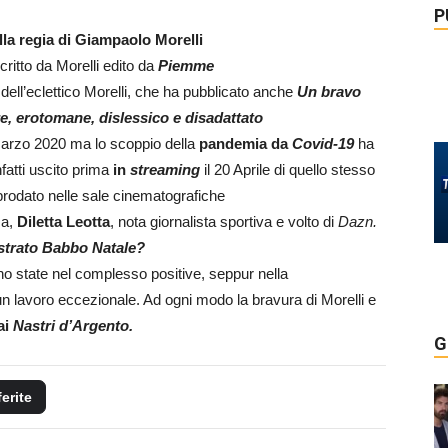
P
lla regia di Giampaolo Morelli
critto da Morelli edito da
Piemme
dell’eclettico Morelli, che ha pubblicato anche
Un bravo
re, erotomane, dislessico e disadattato
0 Marzo 2020 ma lo scoppio della
pandemia da
Covid-19
ha
nfatti uscito prima
in
streaming
il 20 Aprile di quello stesso
prodato nelle sale cinematografiche
sa,
Diletta Leotta
, nota giornalista sportiva e volto di
Dazn.
strato Babbo Natale?
o state nel complesso positive, seppur nella
un lavoro eccezionale. Ad ogni modo la bravura di Morelli e
ai
Nastri d’Argento.
G
ferite