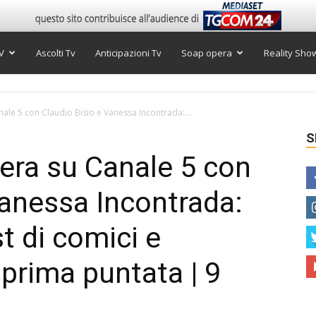
V
Ascolti Tv
Anticipazioni Tv
Soap opera
Reality Sho
nale 5 con Claudio Bisio e Vanessa Incontrada:...
S
sera su Canale 5 con
Vanessa Incontrada:
st di comici e
 prima puntata | 9