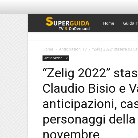
Super
Home
Guida T
Guida
Home
Anticipazioni Tv
“Zelig 2022” stasera su Ca
Anticipazioni Tv
TV
“Zelig 2022” sta
Claudio Bisio e 
anticipazioni, ca
personaggi della
novembre