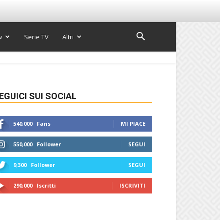
w
Serie TV
Altri
EGUICI SUI SOCIAL
540,000
Fans
MI PIACE
550,000
Follower
SEGUI
9,300
Follower
SEGUI
290,000
Iscritti
ISCRIVITI