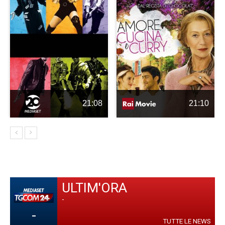
21:08
21:10
ULTIM'ORA
-
-
TUTTE LE NEWS