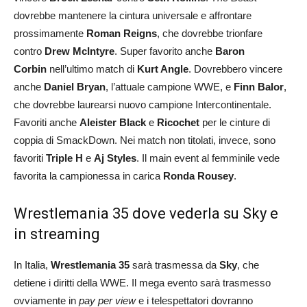
dovrebbe mantenere la cintura universale e affrontare
prossimamente
Roman Reigns
, che dovrebbe trionfare
contro
Drew McIntyre
. Super favorito anche
Baron
Corbin
nell’ultimo match di
Kurt Angle
. Dovrebbero vincere
anche
Daniel Bryan
, l’attuale campione WWE, e
Finn Balor
,
che dovrebbe laurearsi nuovo campione Intercontinentale.
Favoriti anche
Aleister Black
e
Ricochet
per le cinture di
coppia di SmackDown. Nei match non titolati, invece, sono
favoriti
Triple H
e
Aj Styles
. Il main event al femminile vede
favorita la campionessa in carica
Ronda Rousey
.
Wrestlemania 35 dove vederla su Sky e
in streaming
In Italia,
Wrestlemania 35
sarà trasmessa da
Sky
, che
detiene i diritti della WWE. Il mega evento sarà trasmesso
ovviamente in
pay per view
e i telespettatori dovranno