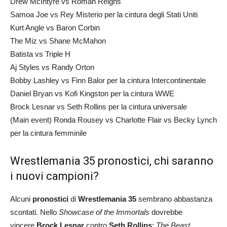
Drew McIntyre vs Roman Reigns
Samoa Joe vs Rey Misterio per la cintura degli Stati Uniti
Kurt Angle vs Baron Corbin
The Miz vs Shane McMahon
Batista vs Triple H
Aj Styles vs Randy Orton
Bobby Lashley vs Finn Balor per la cintura Intercontinentale
Daniel Bryan vs Kofi Kingston per la cintura WWE
Brock Lesnar vs Seth Rollins per la cintura universale
(Main event) Ronda Rousey vs Charlotte Flair vs Becky Lynch
per la cintura femminile
Wrestlemania 35 pronostici, chi saranno
i nuovi campioni?
Alcuni
pronostici
di
Wrestlemania 35
sembrano abbastanza
scontati. Nello
Showcase of the Immortals
dovrebbe
vincere
Brock Lesnar
contro
Seth Rollins
:
The Beast