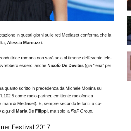
otazione in questi giorni sulle reti Mediaset conferma che la
lta,
Alessia Marcuzzi
.
 conduttrice romana non sarà sola al timone dell’evento tele-
 dovrebbero esserci anche
Nicolò De Devitiis
(già “iena” per
a quanto scritto in precedenza da Michele Monina su
102.5 come radio-partner, emittente radiofonica
e mani di Mediaset). E, sempre secondo le fonti, a co-
 p.g.t
di
Maria De Filippi
, ma solo la
F&P Group
.
mer Festival 2017