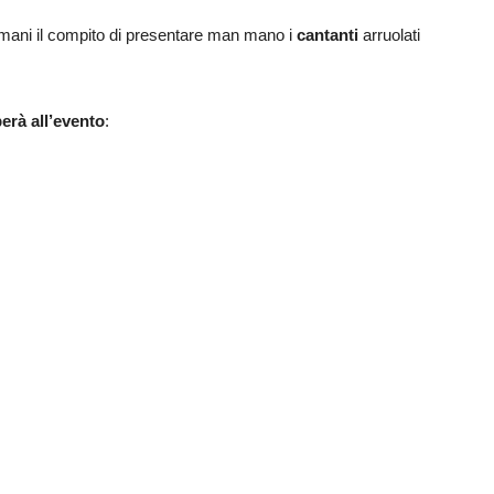
 mani
il compito di presentare man mano i
cantanti
arruolati
perà all’evento
: