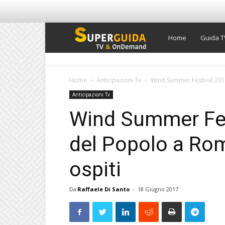
Super
Home
Guida T
Guida
Home
Anticipazioni Tv
Wind Summer Festival 2017,
Anticipazioni Tv
TV
Wind Summer Fest
del Popolo a Rom
ospiti
Da
Raffaele Di Santo
-
18 Giugno 2017