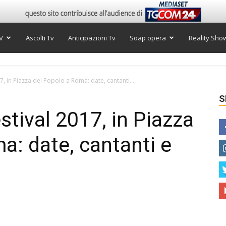
V
Ascolti Tv
Anticipazioni Tv
Soap opera
Reality Sho
 in Piazza del Popolo a Roma: date, cantanti...
S
ival 2017, in Piazza
a: date, cantanti e