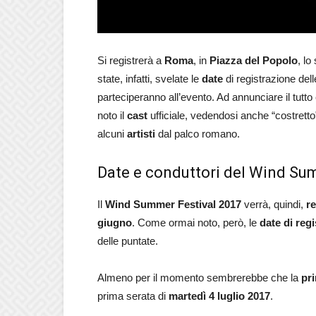
Si registrerà a
Roma
, in
Piazza del Popolo
, l
state, infatti, svelate le
date
di registrazione del
parteciperanno all’evento. Ad annunciare il tutto
noto il
cast
ufficiale, vedendosi anche “costretto”
alcuni
artisti
dal palco romano.
Date e conduttori del Wind Su
Il
Wind Summer Festival 2017
verrà, quindi,
re
giugno
. Come ormai noto, però, le
date di reg
delle puntate.
Almeno per il momento sembrerebbe che la
pr
prima serata di
martedì 4 luglio 2017
.