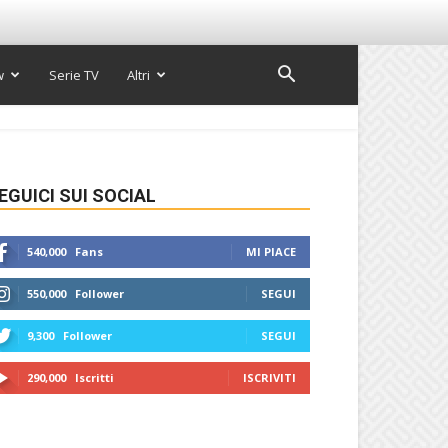
w
Serie TV
Altri
EGUICI SUI SOCIAL
540,000
Fans
MI PIACE
550,000
Follower
SEGUI
9,300
Follower
SEGUI
290,000
Iscritti
ISCRIVITI