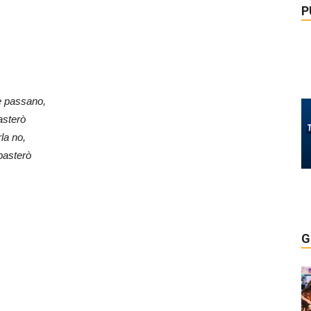
P
e passano,
asterò
la no,
basterò
G