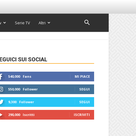
w
Serie TV
Altri
EGUICI SUI SOCIAL
540,000
Fans
MI PIACE
550,000
Follower
SEGUI
9,300
Follower
SEGUI
290,000
Iscritti
ISCRIVITI