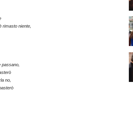
e
è rimasto niente,
e passano,
asterò
la no,
basterò