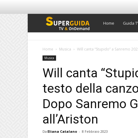
Super
Home
Guida T
Guida
Home
Musica
Will canta “Stupido” a Sanremo 2023
Musica
TV
Will canta “Stup
testo della canzo
Dopo Sanremo Gi
all’Ariston
Da
Eliana Catalano
-
8 Febbraio 2023