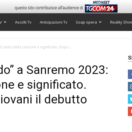
V
Ascolti Tv
Anticipazioni Tv
Soap opera
Reality Sho
: testo della canzone e significato. Dopo...
S
ido” a Sanremo 2023:
ne e significato.
ovani il debutto