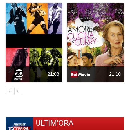
21:08
21:10
ULTIM'ORA
-