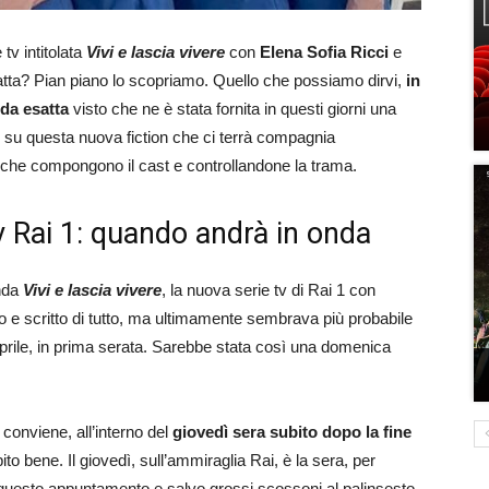
tv intitolata
Vivi e lascia vivere
con
Elena Sofia Ricci
e
atta? Pian piano lo scopriamo. Quello che possiamo dirvi,
in
nda esatta
visto che ne è stata fornita in questi giorni una
 su questa nuova fiction che ci terrà compagnia
i che compongono il cast e controllandone la trama.
 tv Rai 1: quando andrà in onda
nda
Vivi e lascia vivere
, la nuova serie tv di Rai 1 con
o e scritto di tutto, ma ultimamente sembrava più probabile
prile, in prima serata. Sarebbe stata così una domenica
 conviene, all’interno del
giovedì sera
subito dopo la fine
ito bene. Il giovedì, sull’ammiraglia Rai, è la sera, per
 a questo appuntamento e salvo grossi scossoni al palinsesto,