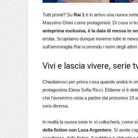
Tutti pronti? Su
Rai 1
è in arrivo una nuova serie 
Massimo Ghini come protagonisti. Di cosa si tr
anteprima esclusiva, è la data di messa in o
errata. Scopriamo dunque insieme tutte le news
sull’ammiraglia Rai scorrendo i nomi degli attor
Vivi e lascia vivere, serie
Chiediamoci per prima cosa quando andrà in o
protagonista Elena Sofia Ricci. Ebbene si è dett
che l’avremmo vista a partire dal prossimo 19 a
sera diversa.
In realtà la nuova serie tv si collocherà, come si
della fiction con Luca Argentero
. Sì avete cap
eccellenza, delle fiction. Il pubblico è abituato