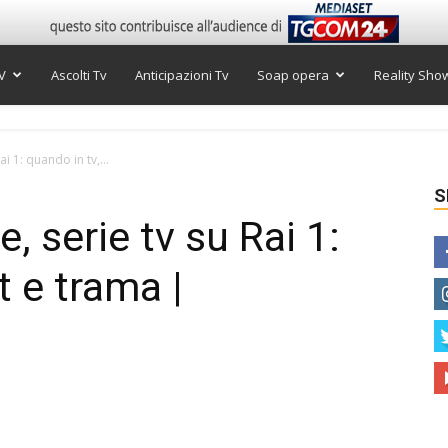
V
Ascolti Tv
Anticipazioni Tv
Soap opera
Reality Sho
ai 1: quando in tv,...
S
e, serie tv su Rai 1:
t e trama |