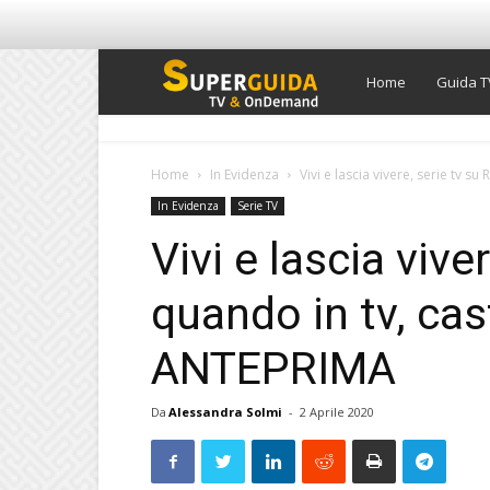
Super
Home
Guida T
Guida
Home
In Evidenza
Vivi e lascia vivere, serie tv su R
In Evidenza
Serie TV
TV
Vivi e lascia viver
quando in tv, cas
ANTEPRIMA
Da
Alessandra Solmi
-
2 Aprile 2020