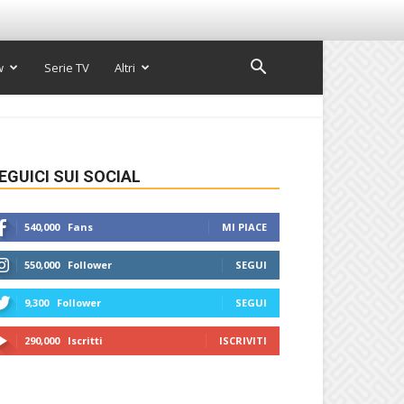
w
Serie TV
Altri
EGUICI SUI SOCIAL
540,000
Fans
MI PIACE
550,000
Follower
SEGUI
9,300
Follower
SEGUI
290,000
Iscritti
ISCRIVITI