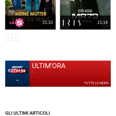
21:10
21:14
ULTIM'ORA
-
-
TUTTE LE NEWS
GLI ULTIMI ARTICOLI