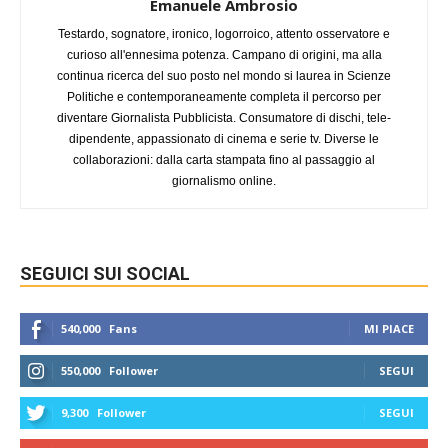
Emanuele Ambrosio
Testardo, sognatore, ironico, logorroico, attento osservatore e
curioso all'ennesima potenza. Campano di origini, ma alla
continua ricerca del suo posto nel mondo si laurea in Scienze
Politiche e contemporaneamente completa il percorso per
diventare Giornalista Pubblicista. Consumatore di dischi, tele-
dipendente, appassionato di cinema e serie tv. Diverse le
collaborazioni: dalla carta stampata fino al passaggio al
giornalismo online.
SEGUICI SUI SOCIAL
540,000
Fans
MI PIACE
550,000
Follower
SEGUI
9,300
Follower
SEGUI