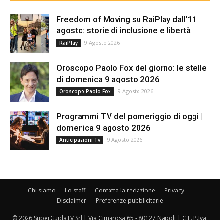
Freedom of Moving su RaiPlay dall’11
agosto: storie di inclusione e libertà
9 Agosto 2026
RaiPlay
Oroscopo Paolo Fox del giorno: le stelle
di domenica 9 agosto 2026
9 Agosto 2026
Oroscopo Paolo Fox
Programmi TV del pomeriggio di oggi |
domenica 9 agosto 2026
9 Agosto 2026
Anticipazioni Tv
Chi siamo
Lo staff
Contatta la redazione
Privacy
Disclaimer
Preferenze pubblicitarie
© 2026 SuperGuidaTV Srl | Via Cimarosa 65 - 80127 Napoli | C.F. P.Iva: