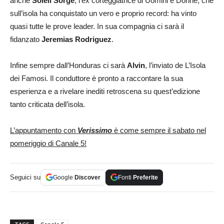
anche
Soleil Sorge
, l’ex corteggiatrice di Uomini e Donne, che
sull’isola ha conquistato un vero e proprio record: ha vinto
quasi tutte le prove leader. In sua compagnia ci sarà il
fidanzato
Jeremias Rodriguez
.
Infine sempre dall’Honduras ci sarà
Alvin
, l’inviato de L’Isola
dei Famosi. Il conduttore è pronto a raccontare la sua
esperienza e a rivelare inediti retroscena su quest’edizione
tanto criticata dell’isola.
L’appuntamento con
Verissimo
è come sempre il sabato nel
pomeriggio di Canale 5!
Seguici su
Google
Discover
Fonti
Preferite