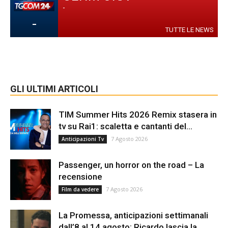
-
-
TUTTE LE NEWS
GLI ULTIMI ARTICOLI
TIM Summer Hits 2026 Remix stasera in
tv su Rai1: scaletta e cantanti del...
7 Agosto 2026
Anticipazioni Tv
Passenger, un horror on the road – La
recensione
7 Agosto 2026
Film da vedere
La Promessa, anticipazioni settimanali
dall’8 al 14 agosto: Ricardo lascia la