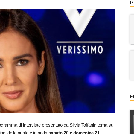
G
F
ogramma di interviste presentato da Silvia Toffanin torna su
zioni delle puntate in onda
sabato 20 e domenica 21