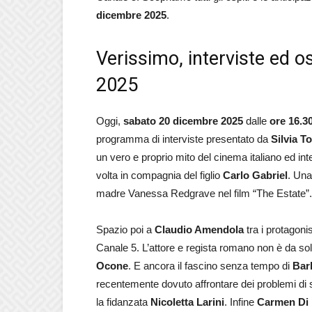
dicembre 2025
.
Verissimo, interviste ed o
2025
Oggi,
sabato 20 dicembre 2025
dalle
ore 16.3
programma di interviste presentato da
Silvia T
un vero e proprio mito del cinema italiano ed in
volta in compagnia del figlio
Carlo Gabriel
. Una 
madre Vanessa Redgrave nel film “The Estate”.
Spazio poi a
Claudio Amendola
tra i protagonis
Canale 5. L’attore e regista romano non è da sol
Ocone
. E ancora il fascino senza tempo di
Bar
recentemente dovuto affrontare dei problemi di s
la fidanzata
Nicoletta Larini
. Infine
Carmen Di 