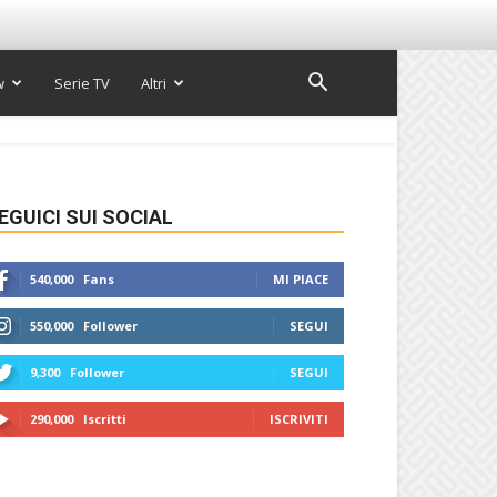
w
Serie TV
Altri
EGUICI SUI SOCIAL
540,000
Fans
MI PIACE
550,000
Follower
SEGUI
9,300
Follower
SEGUI
290,000
Iscritti
ISCRIVITI