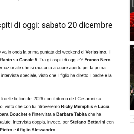
spiti di oggi: sabato 20 dicembre
0
va in onda la prima puntata del weekend di
Verissimo
, il
offanin
su
Canale 5
. Tra gli ospiti di oggi c’è
Franco Nero
,
ternazionale che si racconta a cuore aperto per la prima
intervista speciale, visto che il figlio ha diretto il padre e la
ti delle fiction del 2026 con il ritorno de I Cesaroni su
o, visto che con lui ritroveremo
Ricky Memphis
e
Lucia
bara Bouchet
e l’intervista a
Barbara Tabita
che ha
alute. Intervista doppia, invece, per
Stefano Bettarini
con
Pietro
e il
figlio Alessandro
.