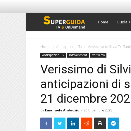
Super
Home
Guida T
Guida
Home
Anticipazioni Tv
Verissimo di Silvia Toffani
Anticipazioni Tv
Infotainment
Verissimo
TV
Verissimo di Silv
anticipazioni di
21 dicembre 202
Da
Emanuele Ambrosio
-
20 Dicembre 2025