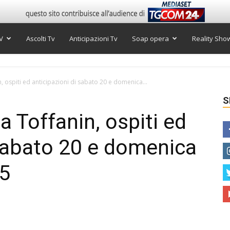
V
Ascolti Tv
Anticipazioni Tv
Soap opera
Reality Sho
n, ospiti ed anticipazioni di sabato 20 e domenica...
S
ia Toffanin, ospiti ed
 sabato 20 e domenica
5