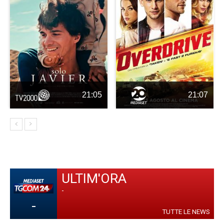
21:05
21:07
ULTIM'ORA
-
-
TUTTE LE NEWS