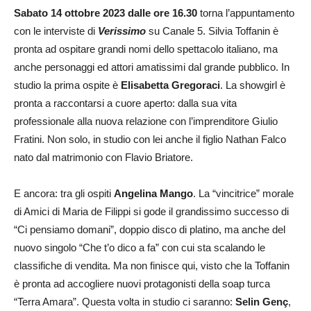
Sabato 14 ottobre 2023 dalle ore 16.30
torna l’appuntamento
con le interviste di
Verissimo
su Canale 5. Silvia Toffanin è
pronta ad ospitare grandi nomi dello spettacolo italiano, ma
anche personaggi ed attori amatissimi dal grande pubblico. In
studio la prima ospite è
Elisabetta Gregoraci
. La showgirl è
pronta a raccontarsi a cuore aperto: dalla sua vita
professionale alla nuova relazione con l’imprenditore Giulio
Fratini. Non solo, in studio con lei anche il figlio Nathan Falco
nato dal matrimonio con Flavio Briatore.
E ancora: tra gli ospiti
Angelina Mango
. La “vincitrice” morale
di Amici di Maria de Filippi si gode il grandissimo successo di
“Ci pensiamo domani”, doppio disco di platino, ma anche del
nuovo singolo “Che t’o dico a fa” con cui sta scalando le
classifiche di vendita. Ma non finisce qui, visto che la Toffanin
è pronta ad accogliere nuovi protagonisti della soap turca
“Terra Amara”. Questa volta in studio ci saranno:
Selin Genç
,