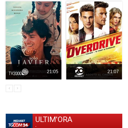
21:05
21:07
ULTIM'ORA
-