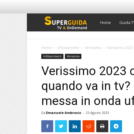
Super
Home
Guida T
Guida
Home
Infotainment
Verissimo
Verissimo 2023 c
Infotainment
Verissimo
TV
Verissimo 2023 c
quando va in tv? 
messa in onda uf
Da
Emanuele Ambrosio
-
25 Agosto 2023