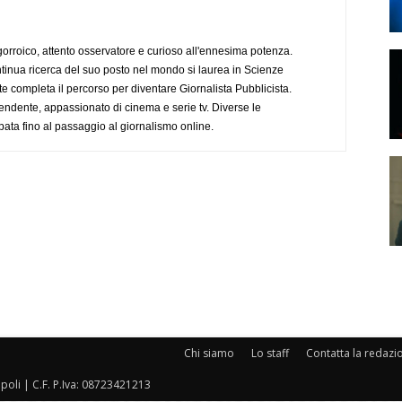
ogorroico, attento osservatore e curioso all'ennesima potenza.
tinua ricerca del suo posto nel mondo si laurea in Scienze
completa il percorso per diventare Giornalista Pubblicista.
endente, appassionato di cinema e serie tv. Diverse le
pata fino al passaggio al giornalismo online.
Chi siamo
Lo staff
Contatta la redazi
oli | C.F. P.Iva: 08723421213