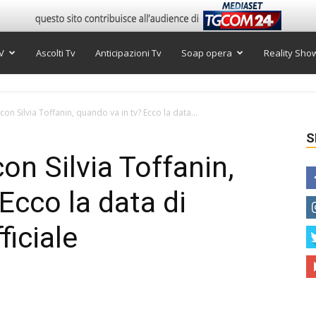
V
Ascolti Tv
Anticipazioni Tv
Soap opera
Reality Sho
on Silvia Toffanin, quando va in tv? Ecco la data...
S
on Silvia Toffanin,
Ecco la data di
ficiale