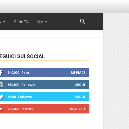
w
Serie TV
Altri
EGUICI SUI SOCIAL
540,000
Fans
MI PIACE
550,000
Follower
SEGUI
9,300
Follower
SEGUI
290,000
Iscritti
ISCRIVITI