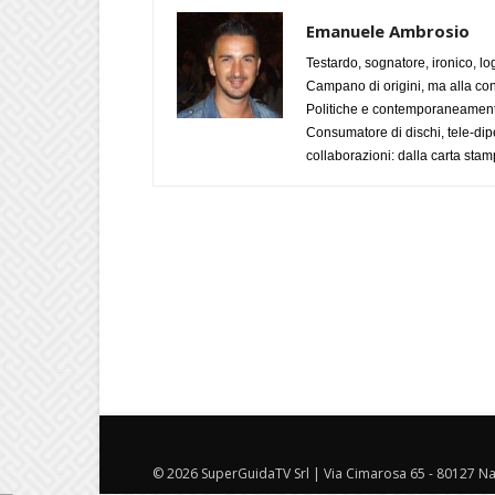
Emanuele Ambrosio
Testardo, sognatore, ironico, l
Campano di origini, ma alla con
Politiche e contemporaneamente 
Consumatore di dischi, tele-dip
collaborazioni: dalla carta stam
© 2026 SuperGuidaTV Srl | Via Cimarosa 65 - 80127 Nap