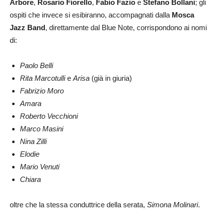
Arbore
,
Rosario Fiorello
,
Fabio
Fazio
e
Stefano Bollani
; gli
ospiti che invece si esibiranno, accompagnati dalla
Mosca
Jazz
Band
, direttamente dal Blue Note, corrispondono ai nomi
di:
Paolo Belli
Rita Marcotulli
e
Arisa
(già in giuria)
Fabrizio Moro
Amara
Roberto Vecchioni
Marco Masini
Nina Zilli
Elodie
Mario Venuti
Chiara
oltre che la stessa conduttrice della serata,
Simona Molinari
.