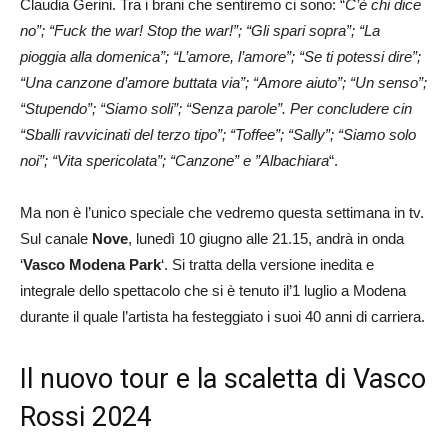
Claudia Gerini. Tra i brani che sentiremo ci sono: “
C’è chi dice
no”; “Fuck the war! Stop the war!”; “Gli spari sopra”; “La
pioggia alla domenica”; “L’amore, l’amore”; “Se ti potessi dire”;
“Una canzone d’amore buttata via”; “Amore aiuto”; “Un senso”;
“Stupendo”; “Siamo soli”; “Senza parole”. Per concludere cin
“Sballi ravvicinati del terzo tipo”; “Toffee”; “Sally”; “Siamo solo
noi”; “Vita spericolata”; “Canzone” e ”Albachiara
“.
Ma non è l’unico speciale che vedremo questa settimana in tv.
Sul canale
Nove
, lunedì 10 giugno alle 21.15, andrà in onda
‘
Vasco Modena Park
‘. Si tratta della versione inedita e
integrale dello spettacolo che si è tenuto il’1 luglio a Modena
durante il quale l’artista ha festeggiato i suoi 40 anni di carriera.
Il nuovo tour e la scaletta di Vasco
Rossi 2024