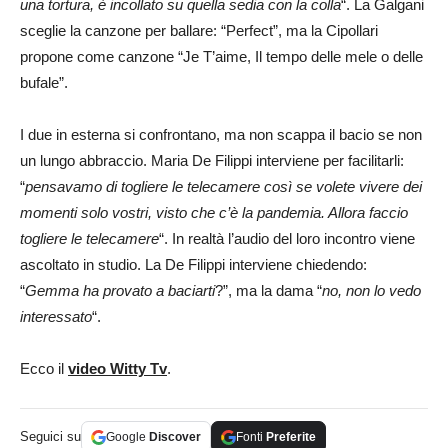
una tortura, è incollato su quella sedia con la colla
“. La Galgani
sceglie la canzone per ballare: “Perfect”, ma la Cipollari
propone come canzone “Je T’aime, Il tempo delle mele o delle
bufale”.
I due in esterna si confrontano, ma non scappa il bacio se non
un lungo abbraccio. Maria De Filippi interviene per facilitarli:
“
pensavamo di togliere le telecamere così se volete vivere dei
momenti solo vostri, visto che c’è la pandemia. Allora faccio
togliere le telecamere
“. In realtà l’audio del loro incontro viene
ascoltato in studio. La De Filippi interviene chiedendo:
“
Gemma ha provato a baciarti
?”, ma la dama “
no, non lo vedo
interessato
“.
Ecco il
video Witty Tv
.
Seguici su
Google
Discover
Fonti
Preferite