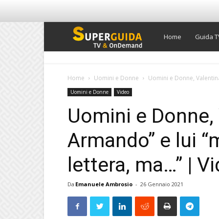
Super
Home
Guida T
Guida
Home
Uomini e Donne
Uomini e Donne, Valentina:
Uomini e Donne
Video
TV
Uomini e Donne, 
Armando” e lui “m
lettera, ma…” | V
Da
Emanuele Ambrosio
-
26 Gennaio 2021