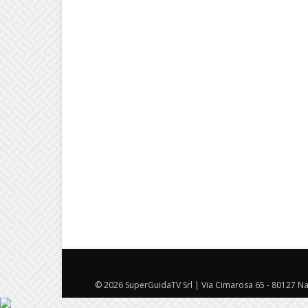
© 2026 SuperGuidaTV Srl | Via Cimarosa 65 - 80127 Nap