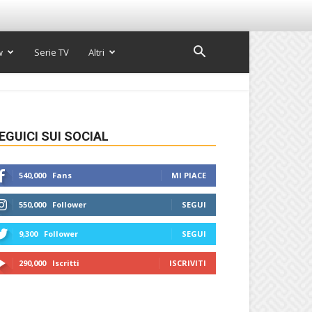
w
Serie TV
Altri
EGUICI SUI SOCIAL
540,000
Fans
MI PIACE
550,000
Follower
SEGUI
9,300
Follower
SEGUI
290,000
Iscritti
ISCRIVITI