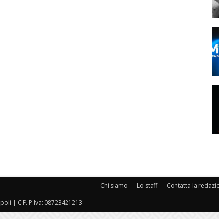
Chi siamo
Lo staff
Contatta la redazi
oli | C.F. P.Iva: 08723421213