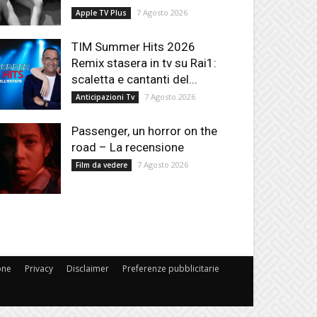
7 Agosto 2026
Apple TV Plus
TIM Summer Hits 2026
Remix stasera in tv su Rai1:
scaletta e cantanti del...
7 Agosto 2026
Anticipazioni Tv
Passenger, un horror on the
road – La recensione
7 Agosto 2026
Film da vedere
one
Privacy
Disclaimer
Preferenze pubblicitarie