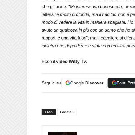
che gli piace. “
Mi interessava conoscerlo
” preci
lettera “
è molto profonda, ma il mio ‘no’ non è pe
modo di vedere la vita in maniera sbagliata. H
avuto un qualcosa in più con un uomo che ho a
rapporti e una vita fuori”, ma il cavaliere si difen
indietro che dopo di me è stata con un’altra pe
Ecco il
video Witty Tv
.
Seguici su
Google
Discover
Fonti
Pre
TAGS
Canale 5