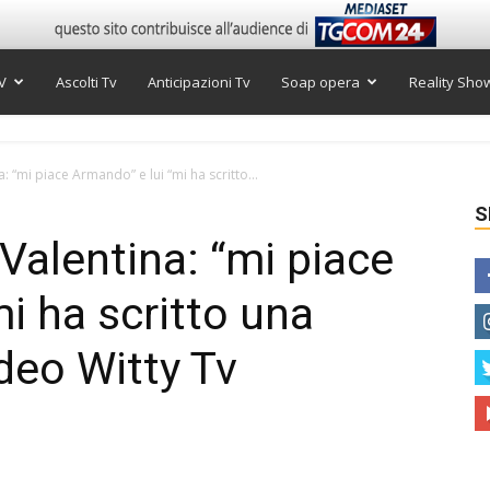
V
Ascolti Tv
Anticipazioni Tv
Soap opera
Reality Sho
 “mi piace Armando” e lui “mi ha scritto...
S
Valentina: “mi piace
i ha scritto una
ideo Witty Tv