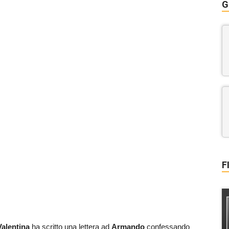
G
F
Valentina
ha scritto una lettera ad
Armando
confessando