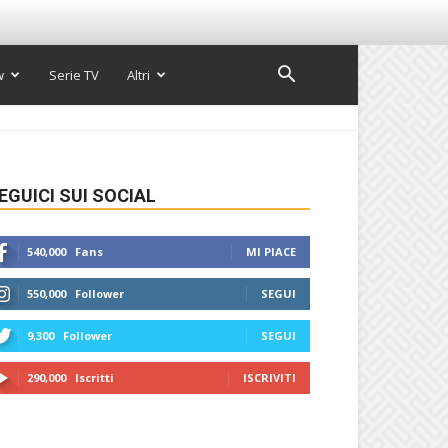
w
Serie TV
Altri
EGUICI SUI SOCIAL
540,000
Fans
MI PIACE
550,000
Follower
SEGUI
9,300
Follower
SEGUI
290,000
Iscritti
ISCRIVITI