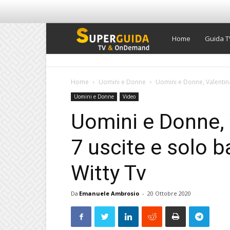
Super
Home
Guida T
Guida
Home
Uomini e Donne
Uomini e Donne, Valentina 
Uomini e Donne
Video
TV
Uomini e Donne, 
7 uscite e solo b
Witty Tv
Da
Emanuele Ambrosio
-
20 Ottobre 2020