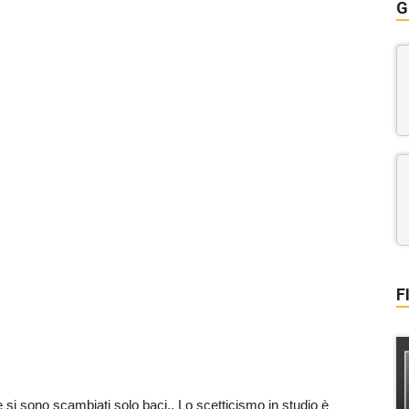
G
F
 si sono scambiati solo baci.. Lo scetticismo in studio è