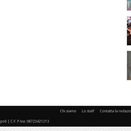
Chi siamo
Lo staff
Contatta la redazi
oli | C.F. P.Iva: 08723421213