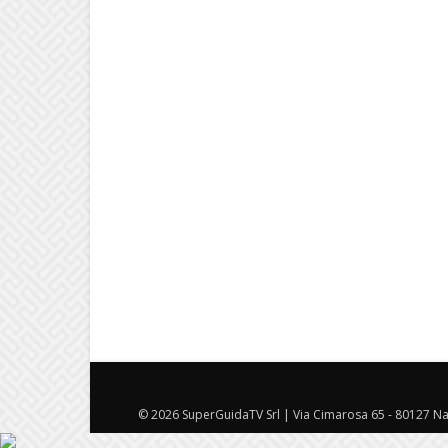
© 2026 SuperGuidaTV Srl | Via Cimarosa 65 - 80127 Nap