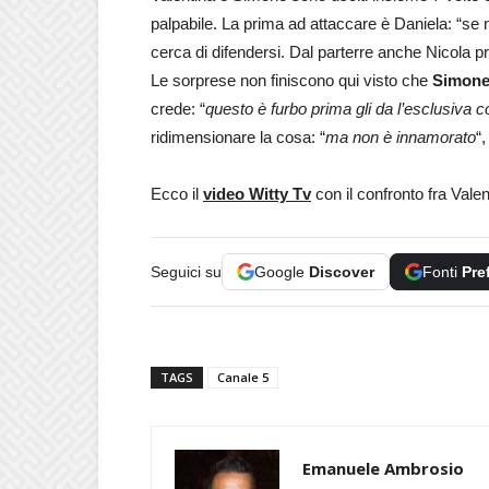
palpabile. La prima ad attaccare è Daniela: “se 
cerca di difendersi. Dal parterre anche Nicola pr
Le sorprese non finiscono qui visto che
Simon
crede: “
questo è furbo prima gli da l’esclusiva cos
ridimensionare la cosa: “
ma non è innamorato
“
Ecco il
video Witty Tv
con il confronto fra Val
Seguici su
Google
Discover
Fonti
Pre
TAGS
Canale 5
Emanuele Ambrosio