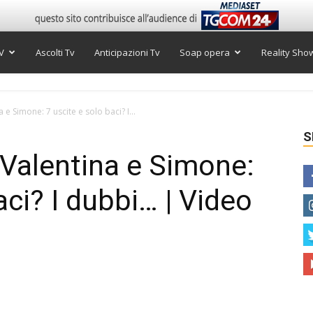
V
Ascolti Tv
Anticipazioni Tv
Soap opera
Reality Sho
e Simone: 7 uscite e solo baci? I...
S
Valentina e Simone:
aci? I dubbi… | Video