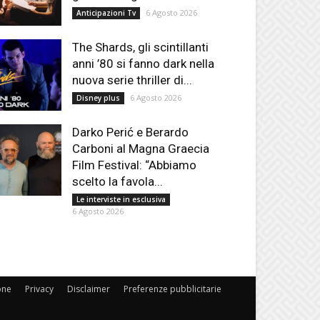
6 Agosto 2026
Anticipazioni Tv
The Shards, gli scintillanti
anni ’80 si fanno dark nella
nuova serie thriller di...
6 Agosto 2026
Disney plus
Darko Perić e Berardo
Carboni al Magna Graecia
Film Festival: “Abbiamo
scelto la favola...
Le interviste in esclusiva
6 Agosto 2026
one
Privacy
Disclaimer
Preferenze pubblicitarie