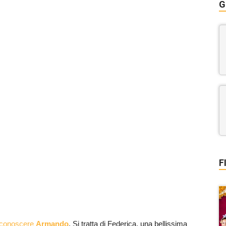
G
F
 conoscere
Armando
. Si tratta di Federica, una bellissima