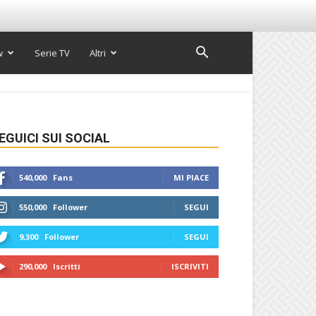
w
Serie TV
Altri
EGUICI SUI SOCIAL
540,000
Fans
MI PIACE
550,000
Follower
SEGUI
9,300
Follower
SEGUI
290,000
Iscritti
ISCRIVITI