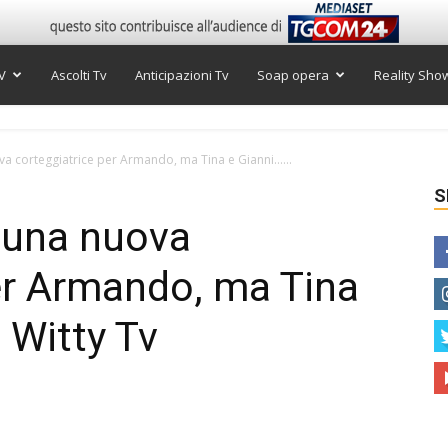
V
Ascolti Tv
Anticipazioni Tv
Soap opera
Reality Sho
a corteggiatrice per Armando, ma Tina e Gianni…...
S
 una nuova
er Armando, ma Tina
 Witty Tv