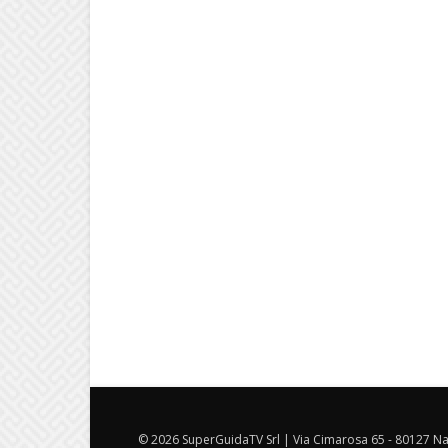
© 2026 SuperGuidaTV Srl | Via Cimarosa 65 - 80127 Nap