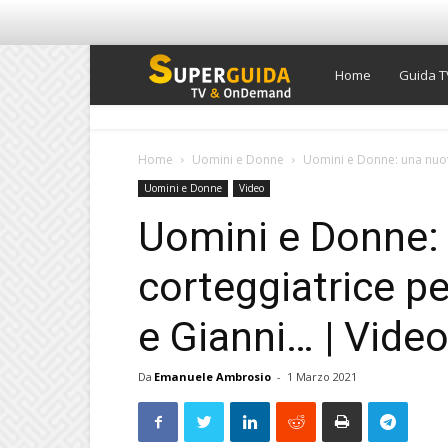
Super
Home
Guida T
Guida
Home
Uomini e Donne
Uomini e Donne: una nuov
Uomini e Donne
Video
TV
Uomini e Donne:
corteggiatrice p
e Gianni… | Video
Da
Emanuele Ambrosio
-
1 Marzo 2021