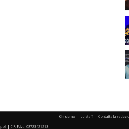
Chi siamo
Lo staff
Contatta la redazi
oli | C.F. P.Iva: 08723421213