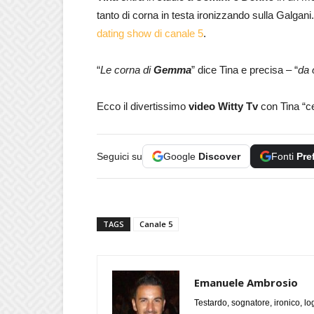
tanto di corna in testa ironizzando sulla Galga
dating show di canale 5
.
“
Le corna di
Gemma
” dice Tina e precisa – “
da 
Ecco il divertissimo
video Witty Tv
con Tina “c
Seguici su
Google
Discover
Fonti
Pre
TAGS
Canale 5
Emanuele Ambrosio
Testardo, sognatore, ironico, l