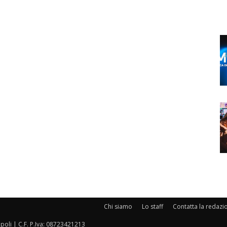
Chi siamo
Lo staff
Contatta la redazi
oli | C.F. P.Iva: 08723421213