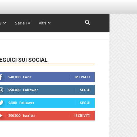
w
Serie TV
Altri
EGUICI SUI SOCIAL
540,000
Fans
MI PIACE
550,000
Follower
SEGUI
9,300
Follower
SEGUI
290,000
Iscritti
ISCRIVITI