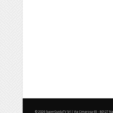
© 2026 SuperGuidaTV Srl | Via Cimarosa 65 - 80127 Nap