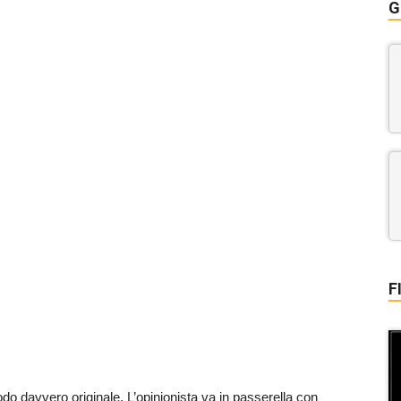
G
F
do davvero originale. L’opinionista va in passerella con