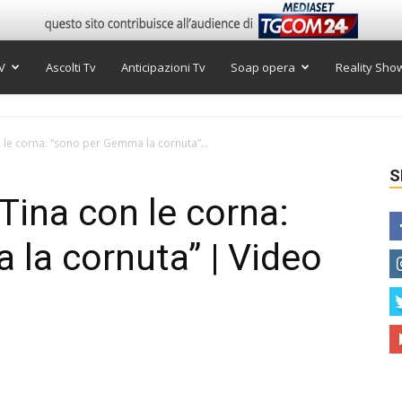
V
Ascolti Tv
Anticipazioni Tv
Soap opera
Reality Sho
 le corna: “sono per Gemma la cornuta”...
S
Tina con le corna:
la cornuta” | Video