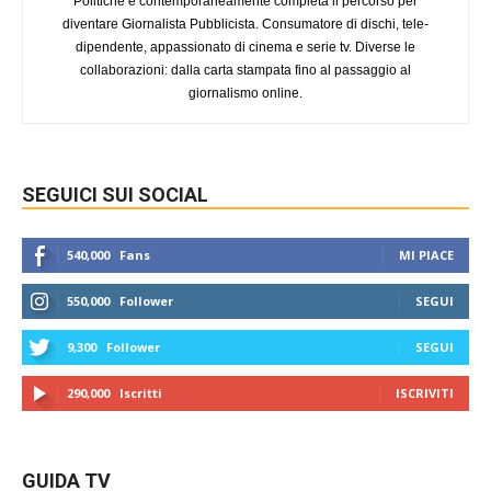
Politiche e contemporaneamente completa il percorso per
diventare Giornalista Pubblicista. Consumatore di dischi, tele-
dipendente, appassionato di cinema e serie tv. Diverse le
collaborazioni: dalla carta stampata fino al passaggio al
giornalismo online.
SEGUICI SUI SOCIAL
540,000
Fans
MI PIACE
550,000
Follower
SEGUI
9,300
Follower
SEGUI
290,000
Iscritti
ISCRIVITI
GUIDA TV