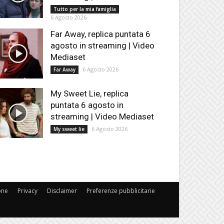
Tutto per la mia famiglia
6 Agosto 2026
Far Away, replica puntata 6
agosto in streaming | Video
Mediaset
6 Agosto 2026
Far Away
My Sweet Lie, replica
puntata 6 agosto in
streaming | Video Mediaset
6 Agosto 2026
My sweet lie
one
Privacy
Disclaimer
Preferenze pubblicitarie