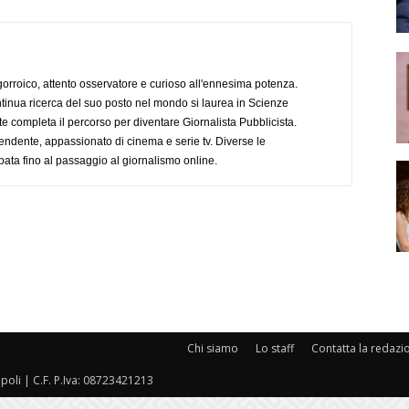
ogorroico, attento osservatore e curioso all'ennesima potenza.
tinua ricerca del suo posto nel mondo si laurea in Scienze
completa il percorso per diventare Giornalista Pubblicista.
endente, appassionato di cinema e serie tv. Diverse le
pata fino al passaggio al giornalismo online.
Chi siamo
Lo staff
Contatta la redazi
oli | C.F. P.Iva: 08723421213