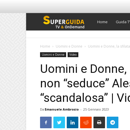
Super
Home
Guida T
Guida
Home
Uomini e Donne
Uomini e Donne, la sfilat
Uomini e Donne
Video
TV
Uomini e Donne, 
non “seduce” Ale
“scandalosa” | Vi
Da
Emanuele Ambrosio
-
25 Gennaio 2023