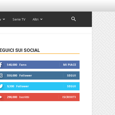
w
Serie TV
Altri
EGUICI SUI SOCIAL
540,000
Fans
MI PIACE
550,000
Follower
SEGUI
9,300
Follower
SEGUI
290,000
Iscritti
ISCRIVITI