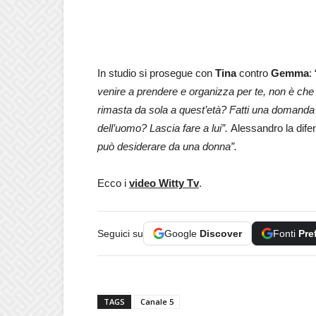
In studio si prosegue con
Tina
contro
Gemma
: 
venire a prendere e organizza per te, non è che 
rimasta da sola a quest’età? Fatti una domanda 
dell’uomo? Lascia fare a lui”.
Alessandro la dife
può desiderare da una donna”.
Ecco i
video Witty Tv
.
Seguici su
Google
Discover
Fonti
Pre
TAGS
Canale 5