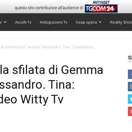
V
Ascolti Tv
Anticipazioni Tv
Soap opera
Reality Sho
a di Gemma non “seduce” Alessandro. Tina: “scandalosa”...
S
la sfilata di Gemma
ssandro. Tina:
deo Witty Tv