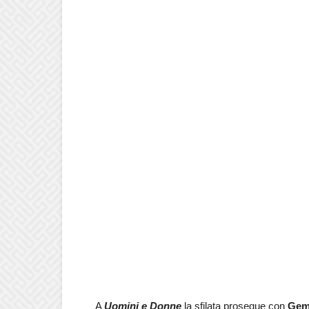
A
Uomini e Donne
la sfilata prosegue con
Ge