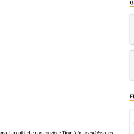
G
F
mma
. Un outfit che non convince
Tina
: “
che scandalosa, ha