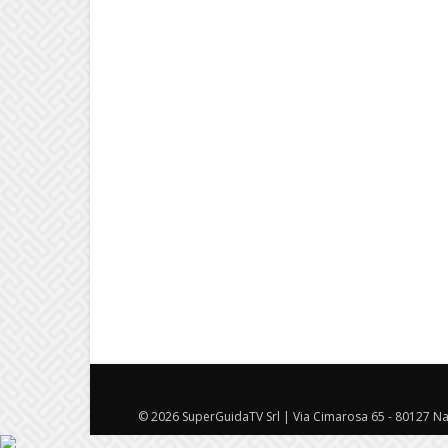
© 2026 SuperGuidaTV Srl | Via Cimarosa 65 - 80127 Nap