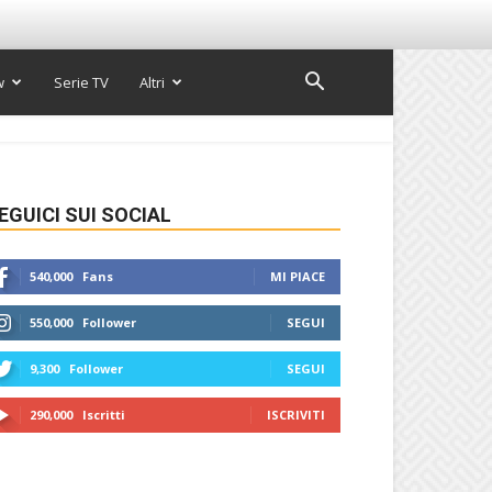
w
Serie TV
Altri
EGUICI SUI SOCIAL
540,000
Fans
MI PIACE
550,000
Follower
SEGUI
9,300
Follower
SEGUI
290,000
Iscritti
ISCRIVITI