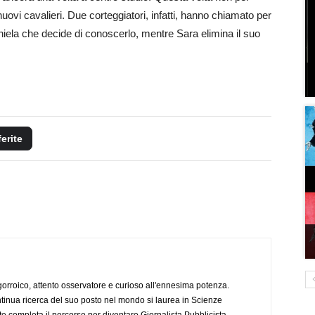
nuovi cavalieri. Due corteggiatori, infatti, hanno chiamato per
niela che decide di conoscerlo, mentre Sara elimina il suo
ferite
ogorroico, attento osservatore e curioso all'ennesima potenza.
tinua ricerca del suo posto nel mondo si laurea in Scienze
completa il percorso per diventare Giornalista Pubblicista.