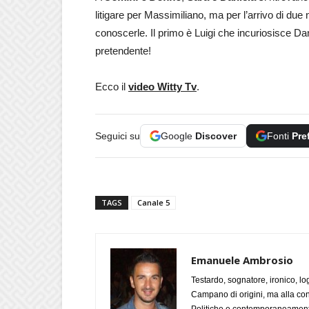
litigare per Massimiliano, ma per l’arrivo di due 
conoscerle. Il primo è Luigi che incuriosisce Da
pretendente!
Ecco il
video Witty Tv
.
Seguici su
Google
Discover
Fonti
Pre
TAGS
Canale 5
Emanuele Ambrosio
Testardo, sognatore, ironico, l
Campano di origini, ma alla con
Politiche e contemporaneamente 