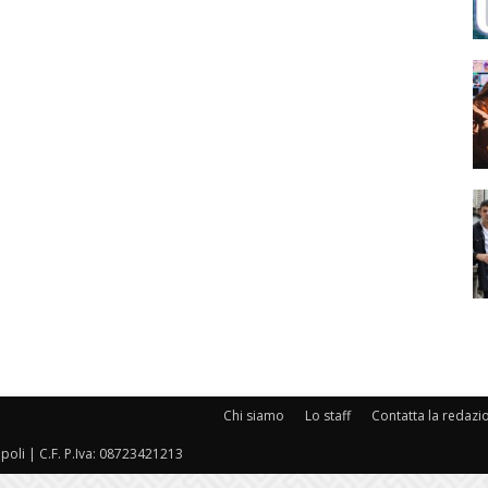
Chi siamo
Lo staff
Contatta la redazi
oli | C.F. P.Iva: 08723421213