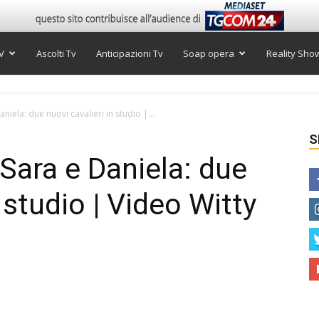
V
Ascolti Tv
Anticipazioni Tv
Soap opera
Reality Sho
iela: due nuovi cavalieri in studio |...
S
Sara e Daniela: due
 studio | Video Witty