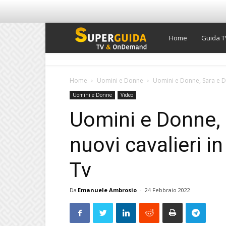
Super
Home
Guida T
Guida
Home
Uomini e Donne
Uomini e Donne, Sara e Dan
Uomini e Donne
Video
TV
Uomini e Donne, 
nuovi cavalieri in
Tv
Da
Emanuele Ambrosio
-
24 Febbraio 2022