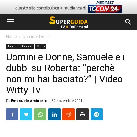
Home
Uomini e Donne
Uomini e Donne
Video
Uomini e Donne, Samuele e i
dubbi su Roberta: “perchè
non mi hai baciato?” | Video
Witty Tv
Da
Emanuele Ambrosio
-
30 Novembre 2021