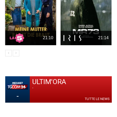
21:10
21:14
ULTIM'ORA
-
-
TUTTE LE NEWS