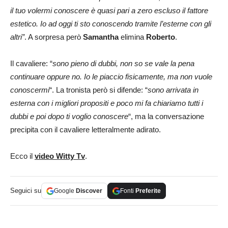
il tuo volermi conoscere è quasi pari a zero escluso il fattore
estetico. Io ad oggi ti sto conoscendo tramite l’esterne con gli
altri”
. A sorpresa però
Samantha
elimina
Roberto
.
Il cavaliere: “
sono pieno di dubbi, non so se vale la pena
continuare oppure no. Io le piaccio fisicamente, ma non vuole
conoscermi
“. La tronista però si difende: “
sono arrivata in
esterna con i migliori propositi e poco mi fa chiariamo tutti i
dubbi e poi dopo ti voglio conoscere
“, ma la conversazione
precipita con il cavaliere letteralmente adirato.
Ecco il
video Witty Tv
.
Seguici su
Google
Discover
Fonti
Preferite