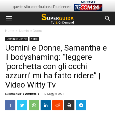
Home
Uomini e Donne
Uomini e Donne
Video
Uomini e Donne, Samantha e
il bodyshaming: “leggere
‘porchetta con gli occhi
azzurri’ mi ha fatto ridere” |
Video Witty Tv
Da
Emanuele Ambrosio
-
10 Maggio 2021