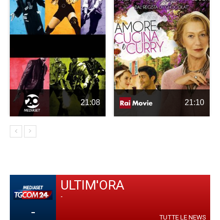
21:08
21:10
ULTIM'ORA
-
-
TUTTE LE NEWS