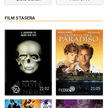
FILM STASERA
21:02
21:05