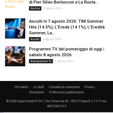
di Pier Silvio Berlusconi a La Ruota...
8 Agosto 2026
Notizie
Ascolti tv 7 agosto 2026: TIM Summer
Hits (14.5%), L’Erede (14.1%), L’Eredità
Summer, La...
8 Agosto 2026
Ascolti
Programmi TV del pomeriggio di oggi |
sabato 8 agosto 2026
8 Agosto 2026
Anticipazioni Tv
Chi siamo
Lo staff
Contatta la redazione
Privacy
Disclaimer
Preferenze pubblicitarie
© 2026 SuperGuidaTV Srl | Via Cimarosa 65 - 80127 Napoli | C.F. P.Iva:
08723421213