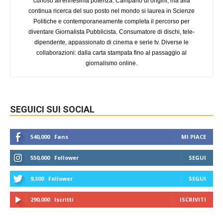
curioso all'ennesima potenza. Campano di origini, ma alla
continua ricerca del suo posto nel mondo si laurea in Scienze
Politiche e contemporaneamente completa il percorso per
diventare Giornalista Pubblicista. Consumatore di dischi, tele-
dipendente, appassionato di cinema e serie tv. Diverse le
collaborazioni: dalla carta stampata fino al passaggio al
giornalismo online.
SEGUICI SUI SOCIAL
540,000
Fans
MI PIACE
550,000
Follower
SEGUI
9,300
Follower
SEGUI
290,000
Iscritti
ISCRIVITI