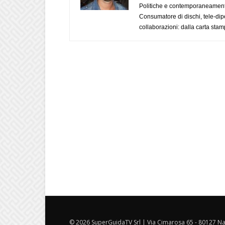
Politiche e contemporaneamente 
Consumatore di dischi, tele-dip
collaborazioni: dalla carta stam
© 2026 SuperGuidaTV Srl | Via Cimarosa 65 - 80127 Nap