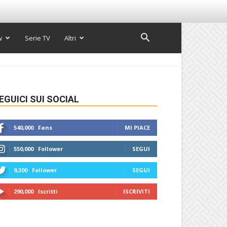
w
Serie TV
Altri
EGUICI SUI SOCIAL
540,000
Fans
MI PIACE
550,000
Follower
SEGUI
9,300
Follower
SEGUI
290,000
Iscritti
ISCRIVITI