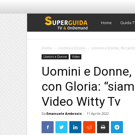
Super
Home
Guida T
Guida
Home
Uomini e Donne
Uomini e Donne, Riccardo e
Uomini e Donne
Video
TV
Uomini e Donne, 
con Gloria: “siam
Video Witty Tv
Da
Emanuele Ambrosio
-
11 Aprile 2022