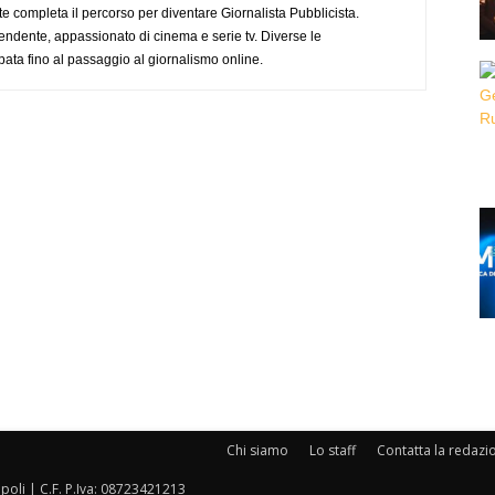
completa il percorso per diventare Giornalista Pubblicista.
endente, appassionato di cinema e serie tv. Diverse le
pata fino al passaggio al giornalismo online.
Chi siamo
Lo staff
Contatta la redazi
oli | C.F. P.Iva: 08723421213