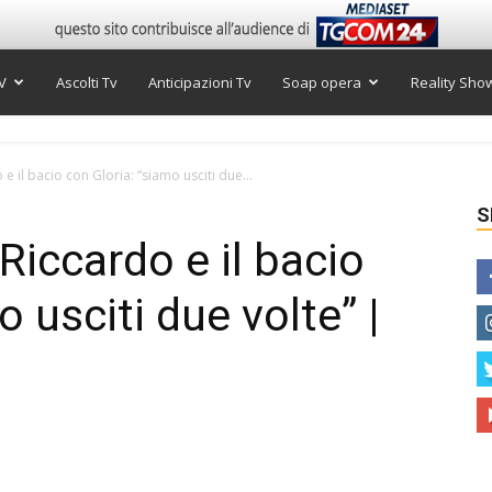
V
Ascolti Tv
Anticipazioni Tv
Soap opera
Reality Sho
 il bacio con Gloria: “siamo usciti due...
S
Riccardo e il bacio
o usciti due volte” |