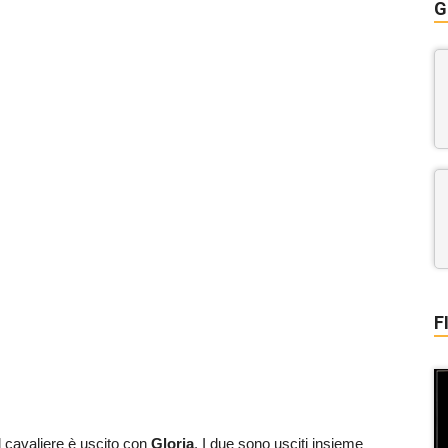
G
F
Il cavaliere è uscito con
Gloria
. I due sono usciti insieme