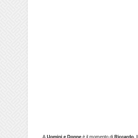
A
Uomini e Donne
è il momento di
Riccardo
. 