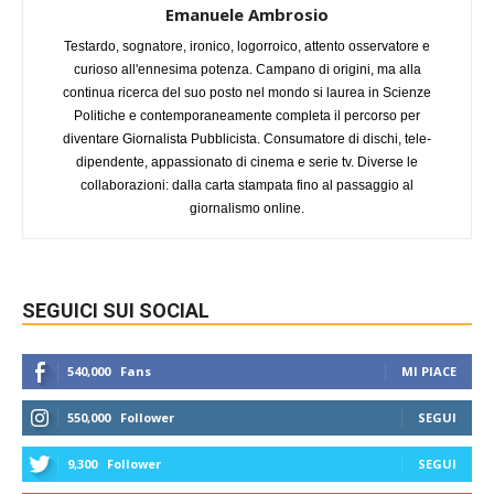
Emanuele Ambrosio
Testardo, sognatore, ironico, logorroico, attento osservatore e
curioso all'ennesima potenza. Campano di origini, ma alla
continua ricerca del suo posto nel mondo si laurea in Scienze
Politiche e contemporaneamente completa il percorso per
diventare Giornalista Pubblicista. Consumatore di dischi, tele-
dipendente, appassionato di cinema e serie tv. Diverse le
collaborazioni: dalla carta stampata fino al passaggio al
giornalismo online.
SEGUICI SUI SOCIAL
540,000
Fans
MI PIACE
550,000
Follower
SEGUI
9,300
Follower
SEGUI