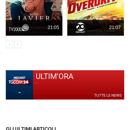
21:05
21:07
ULTIM'ORA
-
-
TUTTE LE NEWS
GLI ULTIMI ARTICOLI