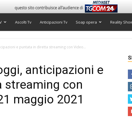
V
Ascolti Tv
Anticipazioni Tv
Soap opera
Reality Sho
cipazioni e puntata in diretta streaming con Video...
S
ggi, anticipazioni e
ta streaming con
 21 maggio 2021