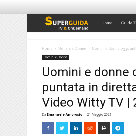
Super
Home
Guida T
Guida
Home
Uomini e Donne
Uomini e donne oggi, anti
Uomini e Donne
TV
Uomini e donne o
puntata in diret
Video Witty TV |
Da
Emanuele Ambrosio
-
21 Maggio 2021