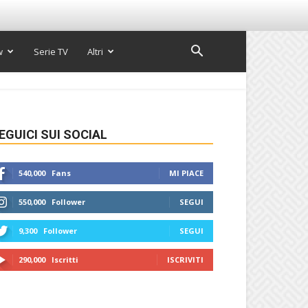
w
Serie TV
Altri
EGUICI SUI SOCIAL
540,000
Fans
MI PIACE
550,000
Follower
SEGUI
9,300
Follower
SEGUI
290,000
Iscritti
ISCRIVITI